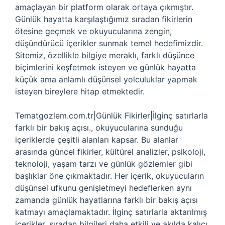
amaçlayan bir platform olarak ortaya çıkmıştır.
Günlük hayatta karşılaştığımız sıradan fikirlerin
ötesine geçmek ve okuyucularına zengin,
düşündürücü içerikler sunmak temel hedefimizdir.
Sitemiz, özellikle bilgiye meraklı, farklı düşünce
biçimlerini keşfetmek isteyen ve günlük hayatta
küçük ama anlamlı düşünsel yolculuklar yapmak
isteyen bireylere hitap etmektedir.
Tematgozlem.com.tr|Günlük Fikirler|İlginç satırlarla
farklı bir bakış açısı., okuyucularına sunduğu
içeriklerde çeşitli alanları kapsar. Bu alanlar
arasında güncel fikirler, kültürel analizler, psikoloji,
teknoloji, yaşam tarzı ve günlük gözlemler gibi
başlıklar öne çıkmaktadır. Her içerik, okuyucuların
düşünsel ufkunu genişletmeyi hedeflerken aynı
zamanda günlük hayatlarına farklı bir bakış açısı
katmayı amaçlamaktadır. İlginç satırlarla aktarılmış
içerikler, sıradan bilgileri daha etkili ve akılda kalıcı