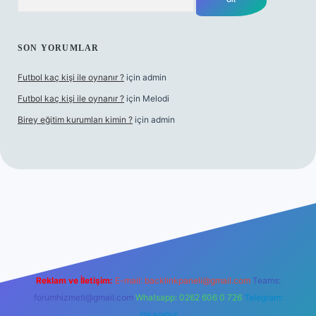
SON YORUMLAR
Futbol kaç kişi ile oynanır ?
için
admin
Futbol kaç kişi ile oynanır ?
için
Melodi
Birey eğitim kurumları kimin ?
için
admin
betci giriş
Reklam ve İletişim:
E-mail:
backlinkpaneli@gmail.com
Teams:
forumhizmeti@gmail.com
Whatsapp: 0262 606 0 726
Telegram:
@karabul