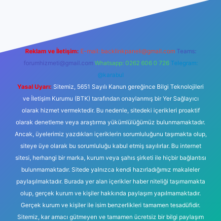
riş
Reklam ve İletişim:
E-mail:
backlinkpaneli@gmail.com
Teams:
forumhizmeti@gmail.com
Whatsapp: 0262 606 0 726
Telegram:
@karabul
Yasal Uyarı:
Sitemiz, 5651 Sayılı Kanun gereğince Bilgi Teknolojileri
ve İletişim Kurumu (BTK) tarafından onaylanmış bir Yer Sağlayıcı
olarak hizmet vermektedir. Bu nedenle, sitedeki içerikleri proaktif
olarak denetleme veya araştırma yükümlülüğümüz bulunmamaktadır.
Ancak, üyelerimiz yazdıkları içeriklerin sorumluluğunu taşımakta olup,
siteye üye olarak bu sorumluluğu kabul etmiş sayılırlar. Bu internet
sitesi, herhangi bir marka, kurum veya şahıs şirketi ile hiçbir bağlantısı
bulunmamaktadır. Sitede yalnızca kendi hazırladığımız makaleler
paylaşılmaktadır. Burada yer alan içerikler haber niteliği taşımamakta
olup, gerçek kurum ve kişiler hakkında paylaşım yapılmamaktadır.
Gerçek kurum ve kişiler ile isim benzerlikleri tamamen tesadüfidir.
Sitemiz, kar amacı gütmeyen ve tamamen ücretsiz bir bilgi paylaşım