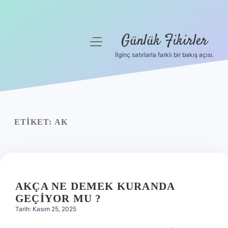
Günlük Fikirler
menüyü
aç
İlginç satırlarla farklı bir bakış açısı.
Anasayfa
Gizlilik Politikası
Yasal Uyarı
ETIKET:
AK
Hakkımızda
AKÇA NE DEMEK KURANDA
GEÇIYOR MU ?
Tarih: Kasım 25, 2025