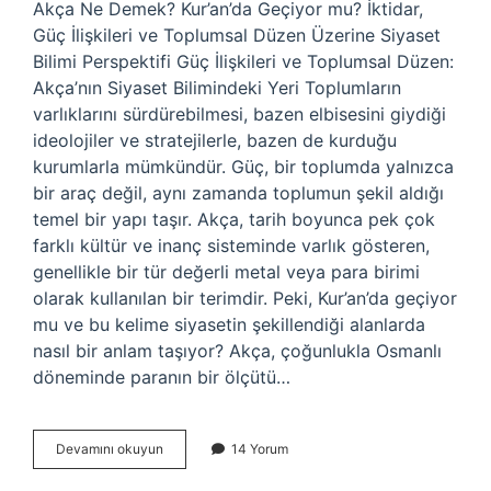
Akça Ne Demek? Kur’an’da Geçiyor mu? İktidar,
Güç İlişkileri ve Toplumsal Düzen Üzerine Siyaset
Bilimi Perspektifi Güç İlişkileri ve Toplumsal Düzen:
Akça’nın Siyaset Bilimindeki Yeri Toplumların
varlıklarını sürdürebilmesi, bazen elbisesini giydiği
ideolojiler ve stratejilerle, bazen de kurduğu
kurumlarla mümkündür. Güç, bir toplumda yalnızca
bir araç değil, aynı zamanda toplumun şekil aldığı
temel bir yapı taşır. Akça, tarih boyunca pek çok
farklı kültür ve inanç sisteminde varlık gösteren,
genellikle bir tür değerli metal veya para birimi
olarak kullanılan bir terimdir. Peki, Kur’an’da geçiyor
mu ve bu kelime siyasetin şekillendiği alanlarda
nasıl bir anlam taşıyor? Akça, çoğunlukla Osmanlı
döneminde paranın bir ölçütü…
Akça
Devamını okuyun
14 Yorum
ne
demek