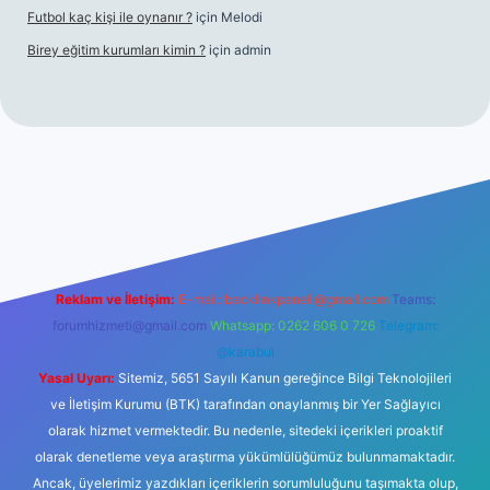
Futbol kaç kişi ile oynanır ?
için
Melodi
Birey eğitim kurumları kimin ?
için
admin
iriş
Reklam ve İletişim:
E-mail:
backlinkpaneli@gmail.com
Teams:
forumhizmeti@gmail.com
Whatsapp: 0262 606 0 726
Telegram:
@karabul
Yasal Uyarı:
Sitemiz, 5651 Sayılı Kanun gereğince Bilgi Teknolojileri
ve İletişim Kurumu (BTK) tarafından onaylanmış bir Yer Sağlayıcı
olarak hizmet vermektedir. Bu nedenle, sitedeki içerikleri proaktif
olarak denetleme veya araştırma yükümlülüğümüz bulunmamaktadır.
Ancak, üyelerimiz yazdıkları içeriklerin sorumluluğunu taşımakta olup,