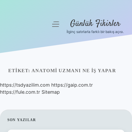
Günlük Fikirler
menüyü
aç
İlginç satırlarla farklı bir bakış açısı.
Anasayfa
Gizlilik Politikası
Yasal Uyarı
ETIKET:
ANATOMI UZMANI NE IŞ YAPAR
Hakkımızda
https://tsdyazilim.com
https://gaip.com.tr
https://fule.com.tr
Sitemap
SIDEBAR
SON YAZILAR