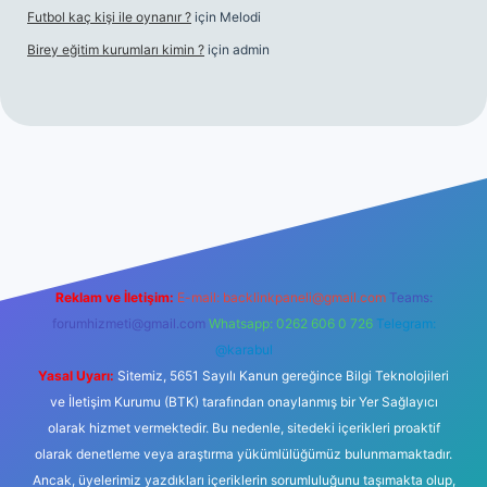
Futbol kaç kişi ile oynanır ?
için
Melodi
Birey eğitim kurumları kimin ?
için
admin
iriş
Reklam ve İletişim:
E-mail:
backlinkpaneli@gmail.com
Teams:
forumhizmeti@gmail.com
Whatsapp: 0262 606 0 726
Telegram:
@karabul
Yasal Uyarı:
Sitemiz, 5651 Sayılı Kanun gereğince Bilgi Teknolojileri
ve İletişim Kurumu (BTK) tarafından onaylanmış bir Yer Sağlayıcı
olarak hizmet vermektedir. Bu nedenle, sitedeki içerikleri proaktif
olarak denetleme veya araştırma yükümlülüğümüz bulunmamaktadır.
Ancak, üyelerimiz yazdıkları içeriklerin sorumluluğunu taşımakta olup,