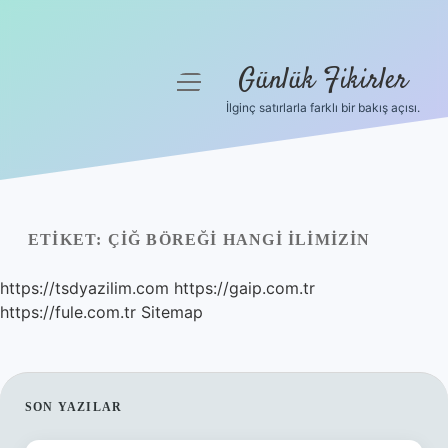
Günlük Fikirler
menüyü
aç
İlginç satırlarla farklı bir bakış açısı.
Anasayfa
Gizlilik Politikası
Yasal Uyarı
ETIKET:
ÇIĞ BÖREĞI HANGI ILIMIZIN
Hakkımızda
https://tsdyazilim.com
https://gaip.com.tr
https://fule.com.tr
Sitemap
SIDEBAR
SON YAZILAR