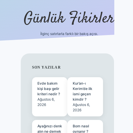
Günlük Fikirler
İlginç satırlarla farklı bir bakış açısı.
betci gir
SIDEBAR
SON YAZILAR
Evde bakım
Kur’an-ı
kişi başı gelir
Kerim’de ilk
kriteri nedir ?
ismi geçen
Ağustos 6,
kimdir ?
2026
Ağustos 6,
2026
Ayağınızı denk
Bom nasıl
alın ne demek
oynanır ?