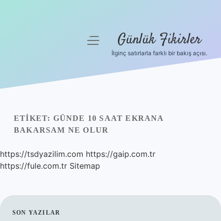
Günlük Fikirler
menüyü
aç
İlginç satırlarla farklı bir bakış açısı.
Anasayfa
Gizlilik Politikası
Yasal Uyarı
ETIKET:
GÜNDE 10 SAAT EKRANA
BAKARSAM NE OLUR
Hakkımızda
https://tsdyazilim.com
https://gaip.com.tr
https://fule.com.tr
Sitemap
SIDEBAR
SON YAZILAR