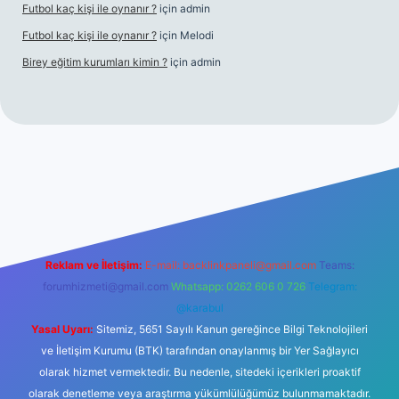
Futbol kaç kişi ile oynanır ?
için
admin
Futbol kaç kişi ile oynanır ?
için
Melodi
Birey eğitim kurumları kimin ?
için
admin
giriş
Reklam ve İletişim:
E-mail:
backlinkpaneli@gmail.com
Teams:
forumhizmeti@gmail.com
Whatsapp: 0262 606 0 726
Telegram:
@karabul
Yasal Uyarı:
Sitemiz, 5651 Sayılı Kanun gereğince Bilgi Teknolojileri
ve İletişim Kurumu (BTK) tarafından onaylanmış bir Yer Sağlayıcı
olarak hizmet vermektedir. Bu nedenle, sitedeki içerikleri proaktif
olarak denetleme veya araştırma yükümlülüğümüz bulunmamaktadır.