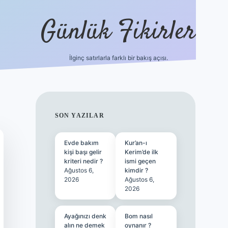
Günlük Fikirler
İlginç satırlarla farklı bir bakış açısı.
betci giriş
SIDEBAR
SON YAZILAR
Evde bakım
Kur’an-ı
kişi başı gelir
Kerim’de ilk
kriteri nedir ?
ismi geçen
Ağustos 6,
kimdir ?
2026
Ağustos 6,
2026
Ayağınızı denk
Bom nasıl
alın ne demek
oynanır ?