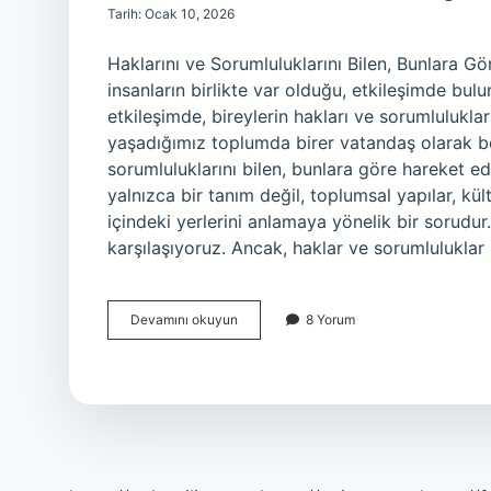
Tarih: Ocak 10, 2026
Haklarını ve Sorumluluklarını Bilen, Bunlara 
insanların birlikte var olduğu, etkileşimde bul
etkileşimde, bireylerin hakları ve sorumluluklar
yaşadığımız toplumda birer vatandaş olarak bel
sorumluluklarını bilen, bunlara göre hareket e
yalnızca bir tanım değil, toplumsal yapılar, kült
içindeki yerlerini anlamaya yönelik bir sorudu
karşılaşıyoruz. Ancak, haklar ve sorumlulukla
Haklarını
Devamını okuyun
8 Yorum
ve
sorumluluklarını
bilen
bunlara
göre
hareket
eden
vatandaşa