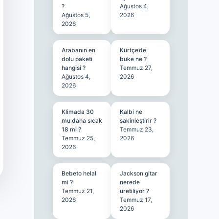
?
Ağustos 4,
Ağustos 5,
2026
2026
Arabanın en
Kürtçe’de
dolu paketi
buke ne ?
hangisi ?
Temmuz 27,
Ağustos 4,
2026
2026
Klimada 30
Kalbi ne
mu daha sıcak
sakinleştirir ?
18 mi ?
Temmuz 23,
Temmuz 25,
2026
2026
Bebeto helal
Jackson gitar
mi ?
nerede
Temmuz 21,
üretiliyor ?
2026
Temmuz 17,
2026