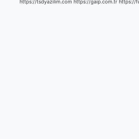
https://tsdyazilim.com
https://gaip.com.tr
https://f
ne
denir
?