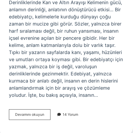
Derinliklerinde Kan ve Altın Arayışı Kelimenin gücü,
anlamın derinliği, anlatının dönüştürücü etkisi… Bir
edebiyatçı, kelimelerle kurduğu dünyayı çoğu
zaman bir mucize gibi görür. Sözler, yalnızca birer
harf sıralaması değil, bir ruhun yansıması, insanın
içsel evrenine açılan bir pencere gibidir. Her bir
kelime, anlam katmanlarıyla dolu bir varlık taşır.
Tıpkı bir yazarın sayfalarda kanı, yaşamı, hüzünleri
ve umutları ortaya koyması gibi. Bir edebiyatçı için
yazmak, yalnızca bir iş değil, varoluşun
derinliklerinde gezinmektir. Edebiyat, yalnızca
kurmaca bir anlatı değil, insanın en derin hislerini
anlamlandırmak için bir arayış ve çözümleme
yoludur. İşte, bu bakış açısıyla, insanın…
Kaç
Devamını okuyun
14 Yorum
defa
kan
verince