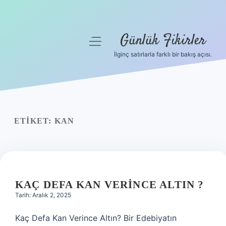
Günlük Fikirler
menüyü
aç
İlginç satırlarla farklı bir bakış açısı.
Anasayfa
Gizlilik Politikası
Yasal Uyarı
ETIKET:
KAN
Hakkımızda
KAÇ DEFA KAN VERINCE ALTIN ?
Tarih: Aralık 2, 2025
Kaç Defa Kan Verince Altın? Bir Edebiyatın