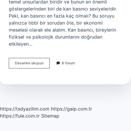
temel unsurlardan biridir ve bunun en önemli
göstergelerinden biri de kan basıncı seviyeleridir.
Peki, kan basıncı en fazla kaç olmalı? Bu soruyu
yalnızca tıbbi bir sorudan öte, bir ekonomi
meselesi olarak ele alalım. Kan basıncı, bireylerin
fiziksel ve psikolojik durumlarını doğrudan
etkileyen…
Kan
Devamını okuyun
8 Yorum
basıncı
en
fazla
kaç
olmalı
?
https://tsdyazilim.com
https://gaip.com.tr
https://fule.com.tr
Sitemap