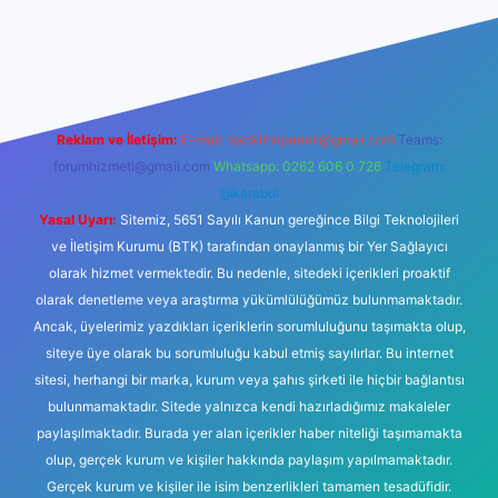
etci giriş
Reklam ve İletişim:
E-mail:
backlinkpaneli@gmail.com
Teams:
forumhizmeti@gmail.com
Whatsapp: 0262 606 0 726
Telegram:
@karabul
Yasal Uyarı:
Sitemiz, 5651 Sayılı Kanun gereğince Bilgi Teknolojileri
ve İletişim Kurumu (BTK) tarafından onaylanmış bir Yer Sağlayıcı
olarak hizmet vermektedir. Bu nedenle, sitedeki içerikleri proaktif
olarak denetleme veya araştırma yükümlülüğümüz bulunmamaktadır.
Ancak, üyelerimiz yazdıkları içeriklerin sorumluluğunu taşımakta olup,
siteye üye olarak bu sorumluluğu kabul etmiş sayılırlar. Bu internet
sitesi, herhangi bir marka, kurum veya şahıs şirketi ile hiçbir bağlantısı
bulunmamaktadır. Sitede yalnızca kendi hazırladığımız makaleler
paylaşılmaktadır. Burada yer alan içerikler haber niteliği taşımamakta
olup, gerçek kurum ve kişiler hakkında paylaşım yapılmamaktadır.
Gerçek kurum ve kişiler ile isim benzerlikleri tamamen tesadüfidir.