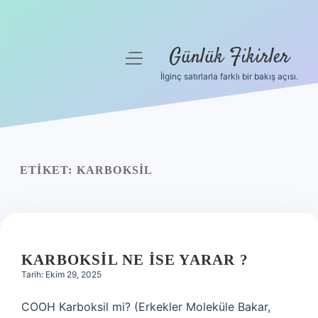
Günlük Fikirler
menüyü
aç
İlginç satırlarla farklı bir bakış açısı.
Anasayfa
Gizlilik Politikası
Yasal Uyarı
ETIKET:
KARBOKSIL
Hakkımızda
KARBOKSIL NE ISE YARAR ?
Tarih: Ekim 29, 2025
COOH Karboksil mi? (Erkekler Moleküle Bakar,