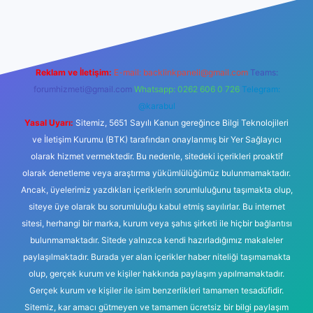
ş
Reklam ve İletişim:
E-mail:
backlinkpaneli@gmail.com
Teams:
forumhizmeti@gmail.com
Whatsapp: 0262 606 0 726
Telegram:
@karabul
Yasal Uyarı:
Sitemiz, 5651 Sayılı Kanun gereğince Bilgi Teknolojileri
ve İletişim Kurumu (BTK) tarafından onaylanmış bir Yer Sağlayıcı
olarak hizmet vermektedir. Bu nedenle, sitedeki içerikleri proaktif
olarak denetleme veya araştırma yükümlülüğümüz bulunmamaktadır.
Ancak, üyelerimiz yazdıkları içeriklerin sorumluluğunu taşımakta olup,
siteye üye olarak bu sorumluluğu kabul etmiş sayılırlar. Bu internet
sitesi, herhangi bir marka, kurum veya şahıs şirketi ile hiçbir bağlantısı
bulunmamaktadır. Sitede yalnızca kendi hazırladığımız makaleler
paylaşılmaktadır. Burada yer alan içerikler haber niteliği taşımamakta
olup, gerçek kurum ve kişiler hakkında paylaşım yapılmamaktadır.
Gerçek kurum ve kişiler ile isim benzerlikleri tamamen tesadüfidir.
Sitemiz, kar amacı gütmeyen ve tamamen ücretsiz bir bilgi paylaşım