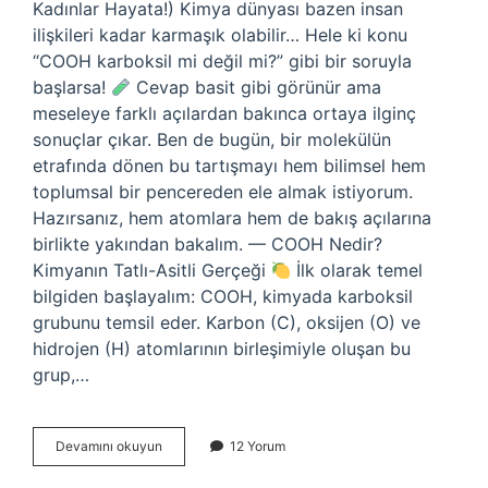
Kadınlar Hayata!) Kimya dünyası bazen insan
ilişkileri kadar karmaşık olabilir… Hele ki konu
“COOH karboksil mi değil mi?” gibi bir soruyla
başlarsa!
Cevap basit gibi görünür ama
meseleye farklı açılardan bakınca ortaya ilginç
sonuçlar çıkar. Ben de bugün, bir molekülün
etrafında dönen bu tartışmayı hem bilimsel hem
toplumsal bir pencereden ele almak istiyorum.
Hazırsanız, hem atomlara hem de bakış açılarına
birlikte yakından bakalım. — COOH Nedir?
Kimyanın Tatlı-Asitli Gerçeği
İlk olarak temel
bilgiden başlayalım: COOH, kimyada karboksil
grubunu temsil eder. Karbon (C), oksijen (O) ve
hidrojen (H) atomlarının birleşimiyle oluşan bu
grup,…
Karboksil
Devamını okuyun
12 Yorum
ne
ise