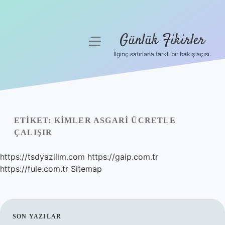
Günlük Fikirler
menüyü
aç
İlginç satırlarla farklı bir bakış açısı.
Anasayfa
Gizlilik Politikası
Yasal Uyarı
ETIKET:
KIMLER ASGARI ÜCRETLE
ÇALIŞIR
Hakkımızda
https://tsdyazilim.com
https://gaip.com.tr
https://fule.com.tr
Sitemap
SIDEBAR
SON YAZILAR