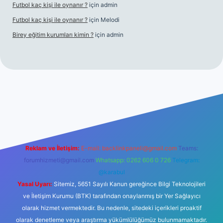
Futbol kaç kişi ile oynanır ?
için
admin
Futbol kaç kişi ile oynanır ?
için
Melodi
Birey eğitim kurumları kimin ?
için
admin
giriş
Reklam ve İletişim:
E-mail:
backlinkpaneli@gmail.com
Teams:
forumhizmeti@gmail.com
Whatsapp: 0262 606 0 726
Telegram:
@karabul
Yasal Uyarı:
Sitemiz, 5651 Sayılı Kanun gereğince Bilgi Teknolojileri
ve İletişim Kurumu (BTK) tarafından onaylanmış bir Yer Sağlayıcı
olarak hizmet vermektedir. Bu nedenle, sitedeki içerikleri proaktif
olarak denetleme veya araştırma yükümlülüğümüz bulunmamaktadır.