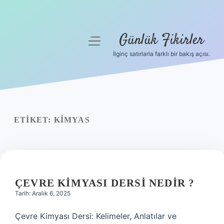
Günlük Fikirler
menüyü
aç
İlginç satırlarla farklı bir bakış açısı.
Anasayfa
Gizlilik Politikası
Yasal Uyarı
ETIKET:
KIMYAS
Hakkımızda
ÇEVRE KIMYASI DERSI NEDIR ?
Tarih: Aralık 6, 2025
Çevre Kimyası Dersi: Kelimeler, Anlatılar ve