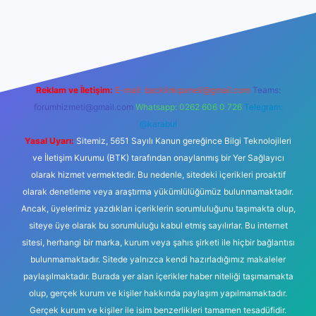
iş
Reklam ve İletişim:
E-mail:
backlinkpaneli@gmail.com
Teams:
forumhizmeti@gmail.com
Whatsapp: 0262 606 0 726
Telegram:
@karabul
Yasal Uyarı:
Sitemiz, 5651 Sayılı Kanun gereğince Bilgi Teknolojileri
ve İletişim Kurumu (BTK) tarafından onaylanmış bir Yer Sağlayıcı
olarak hizmet vermektedir. Bu nedenle, sitedeki içerikleri proaktif
olarak denetleme veya araştırma yükümlülüğümüz bulunmamaktadır.
Ancak, üyelerimiz yazdıkları içeriklerin sorumluluğunu taşımakta olup,
siteye üye olarak bu sorumluluğu kabul etmiş sayılırlar. Bu internet
sitesi, herhangi bir marka, kurum veya şahıs şirketi ile hiçbir bağlantısı
bulunmamaktadır. Sitede yalnızca kendi hazırladığımız makaleler
paylaşılmaktadır. Burada yer alan içerikler haber niteliği taşımamakta
olup, gerçek kurum ve kişiler hakkında paylaşım yapılmamaktadır.
Gerçek kurum ve kişiler ile isim benzerlikleri tamamen tesadüfidir.