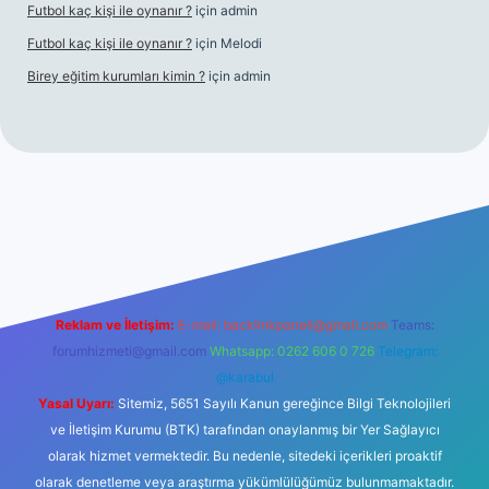
Futbol kaç kişi ile oynanır ?
için
admin
Futbol kaç kişi ile oynanır ?
için
Melodi
Birey eğitim kurumları kimin ?
için
admin
etci giriş
Reklam ve İletişim:
E-mail:
backlinkpaneli@gmail.com
Teams:
forumhizmeti@gmail.com
Whatsapp: 0262 606 0 726
Telegram:
@karabul
Yasal Uyarı:
Sitemiz, 5651 Sayılı Kanun gereğince Bilgi Teknolojileri
ve İletişim Kurumu (BTK) tarafından onaylanmış bir Yer Sağlayıcı
olarak hizmet vermektedir. Bu nedenle, sitedeki içerikleri proaktif
olarak denetleme veya araştırma yükümlülüğümüz bulunmamaktadır.