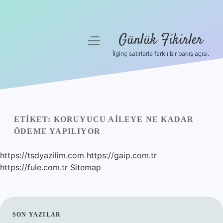
Günlük Fikirler
menüyü
aç
İlginç satırlarla farklı bir bakış açısı.
Anasayfa
Gizlilik Politikası
Yasal Uyarı
ETIKET:
KORUYUCU AILEYE NE KADAR
ÖDEME YAPILIYOR
Hakkımızda
https://tsdyazilim.com
https://gaip.com.tr
https://fule.com.tr
Sitemap
SIDEBAR
SON YAZILAR