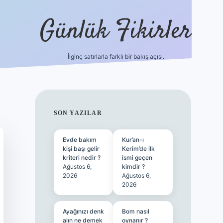
Günlük Fikirler
İlginç satırlarla farklı bir bakış açısı.
betci giriş
SIDEBAR
SON YAZILAR
Evde bakım
Kur’an-ı
kişi başı gelir
Kerim’de ilk
kriteri nedir ?
ismi geçen
Ağustos 6,
kimdir ?
2026
Ağustos 6,
2026
Ayağınızı denk
Bom nasıl
alın ne demek
oynanır ?