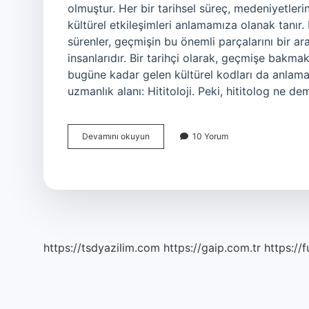
olmuştur. Her bir tarihsel süreç, medeniyetler
kültürel etkileşimleri anlamamıza olanak tanır. 
sürenler, geçmişin bu önemli parçalarını bir ara
insanlarıdır. Bir tarihçi olarak, geçmişe bak
bugüne kadar gelen kültürel kodları da anlama
uzmanlık alanı: Hititoloji. Peki, hititolog ne d
Hititoloji
Devamını okuyun
10 Yorum
Sözel
mi
?
https://tsdyazilim.com
https://gaip.com.tr
https://f