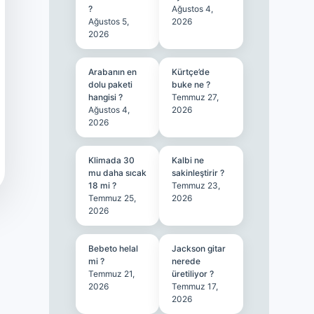
?
Ağustos 4,
Ağustos 5,
2026
2026
Arabanın en
Kürtçe’de
dolu paketi
buke ne ?
hangisi ?
Temmuz 27,
Ağustos 4,
2026
2026
Klimada 30
Kalbi ne
mu daha sıcak
sakinleştirir ?
18 mi ?
Temmuz 23,
Temmuz 25,
2026
2026
Bebeto helal
Jackson gitar
mi ?
nerede
Temmuz 21,
üretiliyor ?
2026
Temmuz 17,
2026