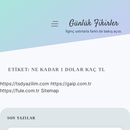
Günlük Fikirler
menüyü
aç
İlginç satırlarla farklı bir bakış açısı.
Anasayfa
Gizlilik Politikası
Yasal Uyarı
ETIKET:
NE KADAR 1 DOLAR KAÇ TL
Hakkımızda
https://tsdyazilim.com
https://gaip.com.tr
https://fule.com.tr
Sitemap
SIDEBAR
SON YAZILAR