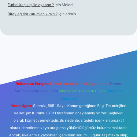
Futbol kaç kişi ile oynanır ?
için
Melodi
Birey eğitim kurumları kimin ?
için
admin
giriş
Reklam ve İletişim:
E-mail:
backlinkpaneli@gmail.com
Teams:
forumhizmeti@gmail.com
Whatsapp: 0262 606 0 726
Telegram:
@karabul
Yasal Uyarı:
Sitemiz, 5651 Sayılı Kanun gereğince Bilgi Teknolojileri
ve İletişim Kurumu (BTK) tarafından onaylanmış bir Yer Sağlayıcı
olarak hizmet vermektedir. Bu nedenle, sitedeki içerikleri proaktif
olarak denetleme veya araştırma yükümlülüğümüz bulunmamaktadır.
Ancak, üyelerimiz yazdıkları içeriklerin sorumluluğunu taşımakta olup,