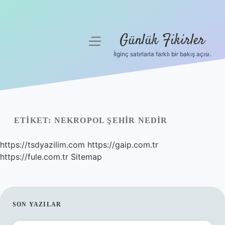
Günlük Fikirler
menüyü
aç
İlginç satırlarla farklı bir bakış açısı.
Anasayfa
Gizlilik Politikası
Yasal Uyarı
ETIKET:
NEKROPOL ŞEHIR NEDIR
Hakkımızda
https://tsdyazilim.com
https://gaip.com.tr
https://fule.com.tr
Sitemap
SIDEBAR
SON YAZILAR