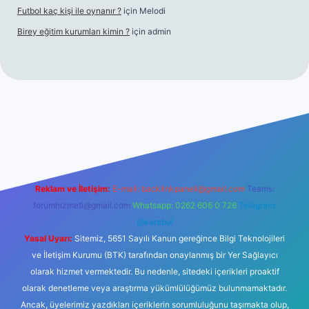
Futbol kaç kişi ile oynanır ?
için
Melodi
Birey eğitim kurumları kimin ?
için
admin
giriş
Reklam ve İletişim:
E-mail:
backlinkpaneli@gmail.com
Teams:
forumhizmeti@gmail.com
Whatsapp: 0262 606 0 726
Telegram:
@karabul
Yasal Uyarı:
Sitemiz, 5651 Sayılı Kanun gereğince Bilgi Teknolojileri
ve İletişim Kurumu (BTK) tarafından onaylanmış bir Yer Sağlayıcı
olarak hizmet vermektedir. Bu nedenle, sitedeki içerikleri proaktif
olarak denetleme veya araştırma yükümlülüğümüz bulunmamaktadır.
Ancak, üyelerimiz yazdıkları içeriklerin sorumluluğunu taşımakta olup,