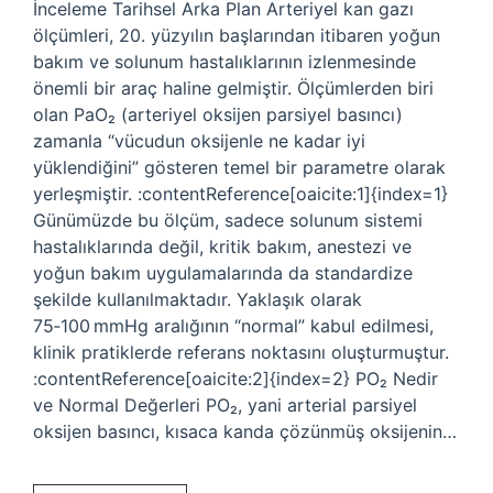
İnceleme Tarihsel Arka Plan Arteriyel kan gazı
ölçümleri, 20. yüzyılın başlarından itibaren yoğun
bakım ve solunum hastalıklarının izlenmesinde
önemli bir araç haline gelmiştir. Ölçümlerden biri
olan PaO₂ (arteriyel oksijen parsiyel basıncı)
zamanla “vücudun oksijenle ne kadar iyi
yüklendiğini” gösteren temel bir parametre olarak
yerleşmiştir. :contentReference[oaicite:1]{index=1}
Günümüzde bu ölçüm, sadece solunum sistemi
hastalıklarında değil, kritik bakım, anestezi ve
yoğun bakım uygulamalarında da standardize
şekilde kullanılmaktadır. Yaklaşık olarak
75‑100 mmHg aralığının “normal” kabul edilmesi,
klinik pratiklerde referans noktasını oluşturmuştur.
:contentReference[oaicite:2]{index=2} PO₂ Nedir
ve Normal Değerleri PO₂, yani arterial parsiyel
oksijen basıncı, kısaca kanda çözünmüş oksijenin…