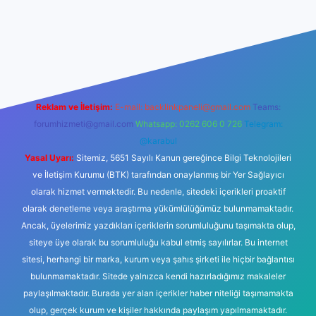
riş
Reklam ve İletişim:
E-mail:
backlinkpaneli@gmail.com
Teams:
forumhizmeti@gmail.com
Whatsapp: 0262 606 0 726
Telegram:
@karabul
Yasal Uyarı:
Sitemiz, 5651 Sayılı Kanun gereğince Bilgi Teknolojileri
ve İletişim Kurumu (BTK) tarafından onaylanmış bir Yer Sağlayıcı
olarak hizmet vermektedir. Bu nedenle, sitedeki içerikleri proaktif
olarak denetleme veya araştırma yükümlülüğümüz bulunmamaktadır.
Ancak, üyelerimiz yazdıkları içeriklerin sorumluluğunu taşımakta olup,
siteye üye olarak bu sorumluluğu kabul etmiş sayılırlar. Bu internet
sitesi, herhangi bir marka, kurum veya şahıs şirketi ile hiçbir bağlantısı
bulunmamaktadır. Sitede yalnızca kendi hazırladığımız makaleler
paylaşılmaktadır. Burada yer alan içerikler haber niteliği taşımamakta
olup, gerçek kurum ve kişiler hakkında paylaşım yapılmamaktadır.