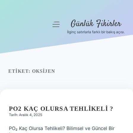
Günlük Fikirler
menüyü
aç
İlginç satırlarla farklı bir bakış açısı.
Anasayfa
Gizlilik Politikası
Yasal Uyarı
ETIKET:
OKSIJEN
Hakkımızda
PO2 KAÇ OLURSA TEHLIKELI ?
Tarih: Aralık 4, 2025
PO₂ Kaç Olursa Tehlikeli? Bilimsel ve Güncel Bir