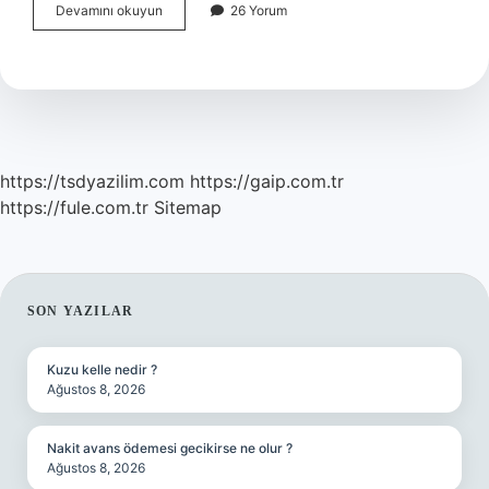
PO2
Devamını okuyun
26 Yorum
kaç
olursa
tehlikeli
?
https://tsdyazilim.com
https://gaip.com.tr
https://fule.com.tr
Sitemap
SIDEBAR
SON YAZILAR
Kuzu kelle nedir ?
Ağustos 8, 2026
Nakit avans ödemesi gecikirse ne olur ?
Ağustos 8, 2026