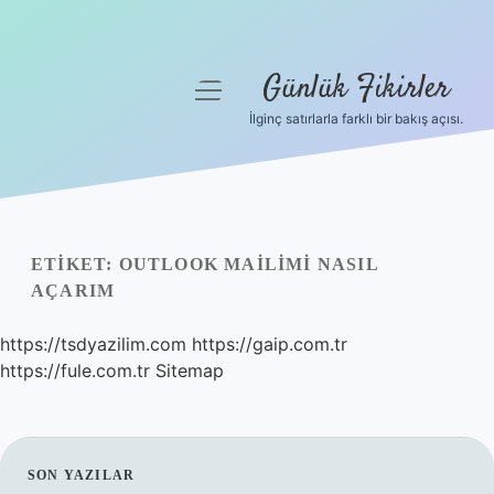
Günlük Fikirler
menüyü
aç
İlginç satırlarla farklı bir bakış açısı.
Anasayfa
Gizlilik Politikası
Yasal Uyarı
ETIKET:
OUTLOOK MAILIMI NASIL
AÇARIM
Hakkımızda
https://tsdyazilim.com
https://gaip.com.tr
https://fule.com.tr
Sitemap
SIDEBAR
SON YAZILAR