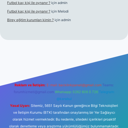
Futbol kaç kişi ile oynanır ?
için
admin
Futbol kaç kişi ile oynanır ?
için
Melodi
Birey eğitim kurumları kimin ?
için
admin
giriş
Reklam ve İletişim:
E-mail:
backlinkpaneli@gmail.com
Teams:
forumhizmeti@gmail.com
Whatsapp: 0262 606 0 726
Telegram:
@karabul
Yasal Uyarı:
Sitemiz, 5651 Sayılı Kanun gereğince Bilgi Teknolojileri
ve İletişim Kurumu (BTK) tarafından onaylanmış bir Yer Sağlayıcı
olarak hizmet vermektedir. Bu nedenle, sitedeki içerikleri proaktif
olarak denetleme veya araştırma yükümlülüğümüz bulunmamaktadır.