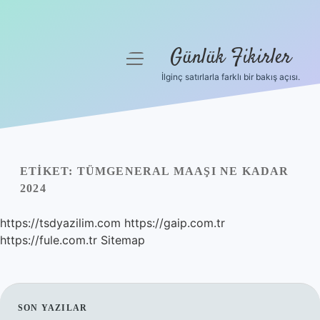
Günlük Fikirler
menüyü
aç
İlginç satırlarla farklı bir bakış açısı.
Anasayfa
Gizlilik Politikası
Yasal Uyarı
ETIKET:
TÜMGENERAL MAAŞI NE KADAR
2024
Hakkımızda
https://tsdyazilim.com
https://gaip.com.tr
https://fule.com.tr
Sitemap
SIDEBAR
SON YAZILAR