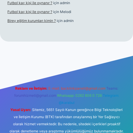
Futbol kaç kişi ile oynanır ?
için
admin
Futbol kaç kişi ile oynanır ?
için
Melodi
Birey eğitim kurumları kimin ?
için
admin
giriş
Reklam ve İletişim:
E-mail:
backlinkpaneli@gmail.com
Teams:
forumhizmeti@gmail.com
Whatsapp: 0262 606 0 726
Telegram:
@karabul
Yasal Uyarı:
Sitemiz, 5651 Sayılı Kanun gereğince Bilgi Teknolojileri
ve İletişim Kurumu (BTK) tarafından onaylanmış bir Yer Sağlayıcı
olarak hizmet vermektedir. Bu nedenle, sitedeki içerikleri proaktif
olarak denetleme veya araştırma yükümlülüğümüz bulunmamaktadır.