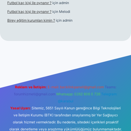
Futbol kaç kişi ile oynanır ?
için
admin
Futbol kaç kişi ile oynanır ?
için
Melodi
Birey eğitim kurumları kimin ?
için
admin
giriş
Reklam ve İletişim:
E-mail:
backlinkpaneli@gmail.com
Teams:
forumhizmeti@gmail.com
Whatsapp: 0262 606 0 726
Telegram:
@karabul
Yasal Uyarı:
Sitemiz, 5651 Sayılı Kanun gereğince Bilgi Teknolojileri
ve İletişim Kurumu (BTK) tarafından onaylanmış bir Yer Sağlayıcı
olarak hizmet vermektedir. Bu nedenle, sitedeki içerikleri proaktif
olarak denetleme veya araştırma yükümlülüğümüz bulunmamaktadır.