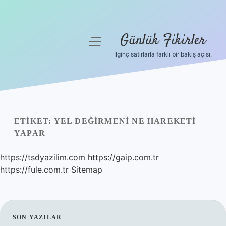
Günlük Fikirler
menüyü
aç
İlginç satırlarla farklı bir bakış açısı.
Anasayfa
Gizlilik Politikası
Yasal Uyarı
ETIKET:
YEL DEĞIRMENI NE HAREKETI
YAPAR
Hakkımızda
https://tsdyazilim.com
https://gaip.com.tr
https://fule.com.tr
Sitemap
SIDEBAR
SON YAZILAR