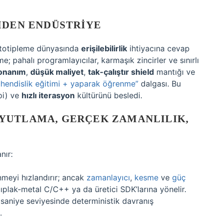
MDEN ENDÜSTRIYE
rototipleme dünyasında
erişilebilirlik
ihtiyacına cevap
; pahalı programlayıcılar, karmaşık zincirler ve sınırlı
donanım
,
düşük maliyet
,
tak-çalıştır shield
mantığı ve
hendislik eğitimi + yaparak öğrenme”
dalgası. Bu
pi) ve
hızlı iterasyon
kültürünü besledi.
YUTLAMA, GERÇEK ZAMANLILIK,
nır:
nmeyi hızlandırır; ancak
zamanlayıcı
,
kesme
ve
güç
plak-metal C/C++ ya da üretici SDK’larına yönelir.
 saniye seviyesinde deterministik davranış
.