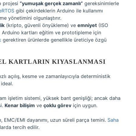
o projesi
“yumuşak gerçek zamanlı”
gereksinimlerle
eeRTOS
gibi çekirdeklerin Arduino ile kullanımı
me yönetimini olgunlaştırır.
ik
(kripto, güvenli önyükleme) ve
emniyet
(ISO
 Arduino kartları eğitim ve prototipleme için
k
gerektiren ürünlerde genellikle üreticiye özgü
EL KARTLARIN KIYASLANMASI
ızlı açılış, kesme ve zamanlayıcıyla deterministik
 ideal.
m işletim sistemi, yüksek bant genişliği; ancak daha
i.
Kenar bilişim
ve
çoklu görev
için uygun.
ığı, EMC/EMI dayanımı, uzun süreli parça temini.
Saha
rda tercih edilir.