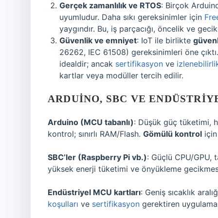
Gerçek zamanlılık ve RTOS
: Birçok Arduin
uyumludur. Daha sıkı gereksinimler için
Fr
yaygındır. Bu, iş parçacığı, öncelik ve gecik
Güvenlik ve emniyet
: IoT ile birlikte
güvenl
26262, IEC 61508) gereksinimleri öne çıktı.
idealdir; ancak
sertifikasyon
ve
izlenebilirli
kartlar veya modüller tercih edilir.
ARDUINO, SBC VE ENDÜSTRIY
Arduino (MCU tabanlı)
: Düşük güç tüketimi, h
kontrol; sınırlı RAM/Flash.
Gömülü kontrol
için
SBC’ler (Raspberry Pi vb.)
: Güçlü CPU/GPU, ta
yüksek enerji tüketimi ve önyükleme gecikmes
Endüstriyel MCU kartları
: Geniş sıcaklık aral
koşulları
ve
sertifikasyon
gerektiren uygulamala