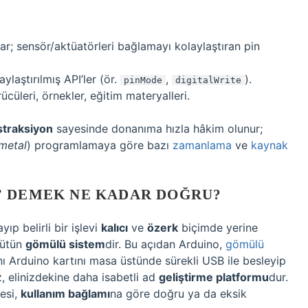
ar; sensör/aktüatörleri bağlamayı kolaylaştıran pin
ylaştırılmış API’ler (ör.
,
).
pinMode
digitalWrite
ücüleri, örnekler, eğitim materyalleri.
traksiyon
sayesinde donanıma hızla hâkim olunur;
metal
) programlamaya göre bazı
zamanlama
ve
kaynak
” DEMEK NE KADAR DOĞRU?
ıp belirli bir işlevi
kalıcı
ve
özerk
biçimde yerine
bütün
gömülü sistem
dir. Bu açıdan Arduino,
gömülü
nı Arduino kartını masa üstünde sürekli USB ile besleyip
z, elinizdekine daha isabetli ad
geliştirme platformu
dur.
desi,
kullanım bağlamı
na göre doğru ya da eksik