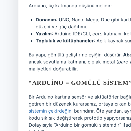
Arduino, üç katmanda düşünülmelidir:
Donanım
: UNO, Nano, Mega, Due gibi kartl
düzeni ve güç dağıtımı.
Yazılım
: Arduino IDE/CLI,
core
katmanı, kola
Topluluk ve kütüphaneler
: Açık kaynak sür
Bu yapı, gömülü geliştirme eşiğini düşürür.
Abs
ancak soyutlama katmanı, çıplak-metal (
bare-
maliyetleri doğurabilir.
“ARDUINO = GÖMÜLÜ SISTEM
Bir Arduino kartına sensör ve aktüatörler bağlay
getiren bir düzenek kurarsanız, ortaya çıkan 
sistemin çekirdeğini
barındırır. Öte yandan, ay
kodu sık sık değiştirerek prototip yapıyorsanı
Dolayısıyla “Arduino bir gömülü sistemdir” ifa