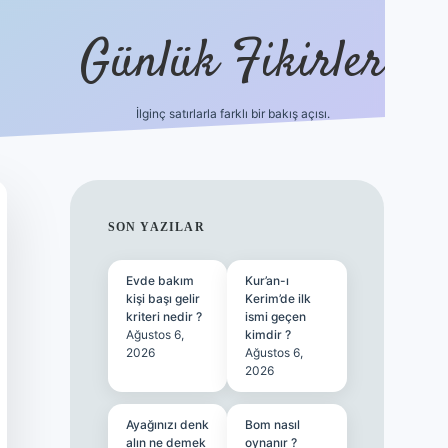
Günlük Fikirler
İlginç satırlarla farklı bir bakış açısı.
SIDEBAR
SON YAZILAR
Evde bakım
Kur’an-ı
kişi başı gelir
Kerim’de ilk
kriteri nedir ?
ismi geçen
Ağustos 6,
kimdir ?
2026
Ağustos 6,
2026
Ayağınızı denk
Bom nasıl
alın ne demek
oynanır ?