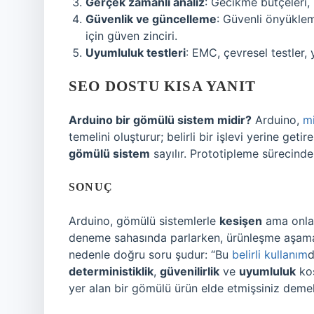
Gerçek zamanlı analiz
: Gecikme bütçeleri,
Güvenlik ve güncelleme
: Güvenli önyüklem
için güven zinciri.
Uyumluluk testleri
: EMC, çevresel testler,
SEO DOSTU KISA YANIT
Arduino bir gömülü sistem midir?
Arduino,
mi
temelini oluşturur; belirli bir işlevi yerine ge
gömülü sistem
sayılır. Prototipleme sürecind
SONUÇ
Arduino, gömülü sistemlerle
kesişen
ama onla
deneme sahasında parlarken, ürünleşme aşamas
nedenle doğru soru şudur: “Bu
belirli kullanım
d
deterministiklik
,
güvenilirlik
ve
uyumluluk
koş
yer alan bir gömülü ürün elde etmişsiniz demek