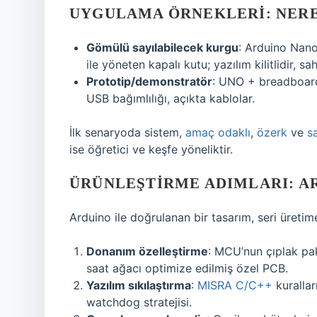
UYGULAMA ÖRNEKLERI: NERE
Gömülü sayılabilecek kurgu
: Arduino Nano
ile yöneten kapalı kutu; yazılım kilitlidir, s
Prototip/demonstratör
: UNO + breadboard 
USB bağımlılığı, açıkta kablolar.
İlk senaryoda sistem,
amaç odaklı
,
özerk
ve
s
ise öğretici ve keşfe yöneliktir.
ÜRÜNLEŞTIRME ADIMLARI: A
Arduino ile doğrulanan bir tasarım, seri üreti
Donanım özelleştirme
: MCU’nun çıplak pak
saat ağacı optimize edilmiş özel PCB.
Yazılım sıkılaştırma
:
MISRA C/C++
kuralları
watchdog stratejisi.