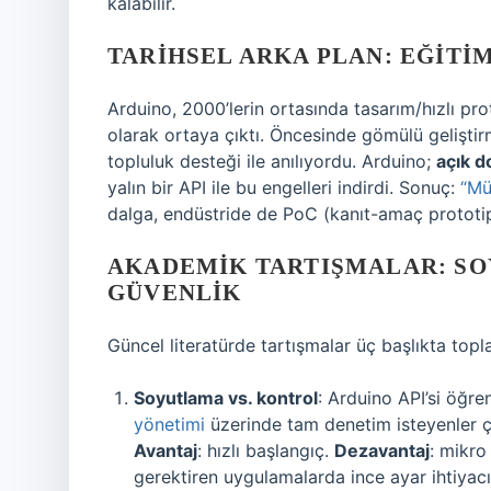
kalabilir.
TARIHSEL ARKA PLAN: EĞITI
Arduino, 2000’lerin ortasında tasarım/hızlı p
olarak ortaya çıktı. Öncesinde gömülü geliştirme
topluluk desteği ile anılıyordu. Arduino;
açık 
yalın bir API ile bu engelleri indirdi. Sonuç:
“Mü
dalga, endüstride de PoC (kanıt-amaç prototi
AKADEMIK TARTIŞMALAR: SO
GÜVENLIK
Güncel literatürde tartışmalar üç başlıkta topla
Soyutlama vs. kontrol
: Arduino API’si öğre
yönetimi
üzerinde tam denetim isteyenler çı
Avantaj
: hızlı başlangıç.
Dezavantaj
: mikro
gerektiren uygulamalarda ince ayar ihtiyacı