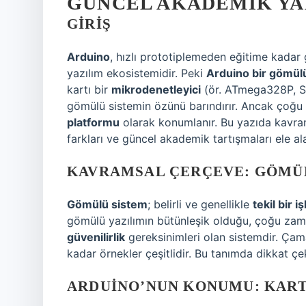
GÜNCEL AKADEMIK Y
GIRIŞ
Arduino
, hızlı prototiplemeden eğitime kadar 
yazılım ekosistemidir. Peki
Arduino bir gömül
kartı bir
mikrodenetleyici
(ör. ATmega328P, S
gömülü sistemin özünü barındırır. Ancak çoğu
platformu
olarak konumlanır. Bu yazıda kavraml
farkları ve güncel akademik tartışmaları ele al
KAVRAMSAL ÇERÇEVE: GÖMÜL
Gömülü sistem
; belirli ve genellikle
tekil bir iş
gömülü yazılımın bütünleşik olduğu, çoğu za
güvenilirlik
gereksinimleri olan sistemdir. Ça
kadar örnekler çeşitlidir. Bu tanımda dikkat ç
ARDUINO’NUN KONUMU: KART,