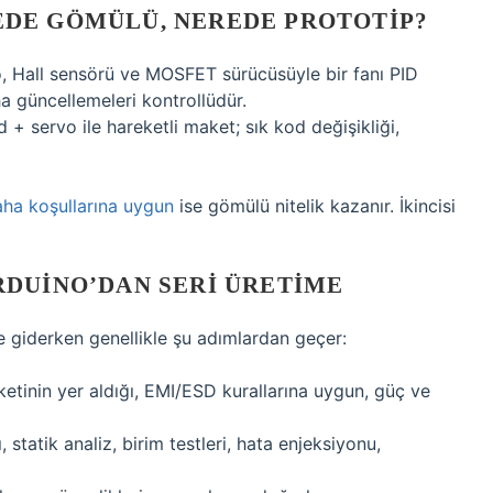
DE GÖMÜLÜ, NEREDE PROTOTIP?
, Hall sensörü ve MOSFET sürücüsüyle bir fanı PID
aha güncellemeleri kontrollüdür.
+ servo ile hareketli maket; sık kod değişikliği,
aha koşullarına uygun
ise gömülü nitelik kazanır. İkincisi
RDUINO’DAN SERI ÜRETIME
me giderken genellikle şu adımlardan geçer:
etinin yer aldığı, EMI/ESD kurallarına uygun, güç ve
, statik analiz, birim testleri, hata enjeksiyonu,