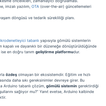
 kesme öncelikleri, zamanlayıcı doğrulaması.
e, imzalı yazılım,
OTA
(over-the-air) güncellemeleri
 yaşam döngüsü ve tedarik sürekliliği planı.
krodenetleyici tabanlı
yapısıyla gömülü sistemlerin
tiren kapalı ve dayanıklı bir düzeneğe dönüştürüldüğünde
e ise en doğru tanım
geliştirme platformu
dur.
rla
özdeş
olmayan bir ekosistemdir. Eğitim ve hızlı
ında daha sıkı gereksinimler devreye girer. Bu
a Arduino tabanlı çözüm,
gömülü sistemin
gerektirdiği
ullarını sağlıyor mu?” Yanıt evetse, Arduino kalbinde
tir.