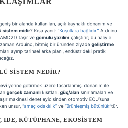
AKLAŞIMLAR
geniş bir alanda kullanılan, açık kaynaklı donanım ve
ü sistem midir
? Kısa yanıt:
“Koşullara bağlıdır.”
Arduino
AMD21) taşır ve
gömülü yazılım
çalıştırır; bu haliyle
 zaman Arduino, bitmiş bir üründen ziyade
geliştirme
arı ayırıp tarihsel arka planı, endüstrideki pratik
acağız.
Ü SISTEM NEDIR?
levi
yerine getirmek üzere tasarlanmış, donanım ile
man
gerçek zamanlı
kısıtları,
güç/alan
sınırlamaları ve
maşır makinesi denetleyicisinden otomotiv ECU’suna
eken unsur,
“amaç odaklılık”
ve
“ürünleşmiş bütünlük”
tür.
 IDE, KÜTÜPHANE, EKOSISTEM