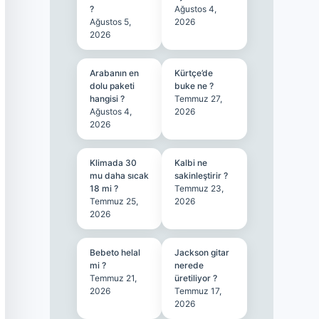
?
Ağustos 4,
Ağustos 5,
2026
2026
Arabanın en
Kürtçe’de
dolu paketi
buke ne ?
hangisi ?
Temmuz 27,
Ağustos 4,
2026
2026
Klimada 30
Kalbi ne
mu daha sıcak
sakinleştirir ?
18 mi ?
Temmuz 23,
Temmuz 25,
2026
2026
Bebeto helal
Jackson gitar
mi ?
nerede
Temmuz 21,
üretiliyor ?
2026
Temmuz 17,
2026