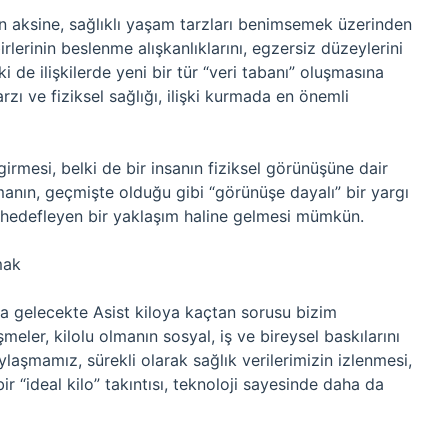
anın aksine, sağlıklı yaşam tarzları benimsemek üzerinden
irlerinin beslenme alışkanlıklarını, egzersiz düzeylerini
ki de ilişkilerde yeni bir tür “veri tabanı” oluşmasına
rzı ve fiziksel sağlığı, ilişki kurmada en önemli
irmesi, belki de bir insanın fiziksel görünüşüne dair
lmanın, geçmişte olduğu gibi “görünüşe dayalı” bir yargı
ı hedefleyen bir yaklaşım haline gelmesi mümkün.
mak
 gelecekte Asist kiloya kaçtan sorusu bizim
meler, kilolu olmanın sosyal, iş ve bireysel baskılarını
paylaşmamız, sürekli olarak sağlık verilerimizin izlenmesi,
bir “ideal kilo” takıntısı, teknoloji sayesinde daha da