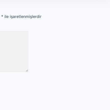
r
*
ile işaretlenmişlerdir