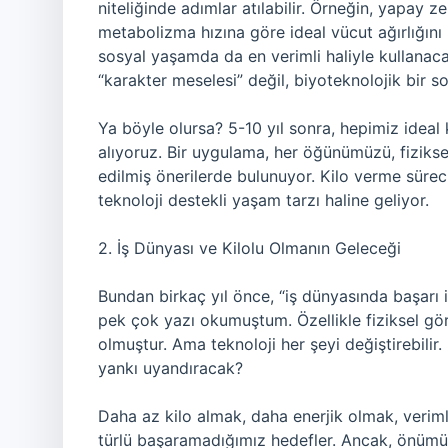
niteliğinde adımlar atılabilir. Örneğin, yapay zek
metabolizma hızına göre ideal vücut ağırlığını
sosyal yaşamda da en verimli haliyle kullanac
“karakter meselesi” değil, biyoteknolojik bir s
Ya böyle olursa? 5-10 yıl sonra, hepimiz ideal 
alıyoruz. Bir uygulama, her öğünümüzü, fiziksel
edilmiş önerilerde bulunuyor. Kilo verme süreci
teknoloji destekli yaşam tarzı haline geliyor.
2. İş Dünyası ve Kilolu Olmanın Geleceği
Bundan birkaç yıl önce, “iş dünyasında başarı 
pek çok yazı okumuştum. Özellikle fiziksel gö
olmuştur. Ama teknoloji her şeyi değiştirebilir.
yankı uyandıracak?
Daha az kilo almak, daha enerjik olmak, verim
türlü başaramadığımız hedefler. Ancak, önümüzd