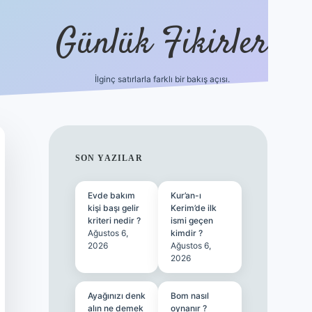
Günlük Fikirler
İlginç satırlarla farklı bir bakış açısı.
betci giriş
SIDEBAR
SON YAZILAR
Evde bakım
Kur’an-ı
kişi başı gelir
Kerim’de ilk
kriteri nedir ?
ismi geçen
Ağustos 6,
kimdir ?
2026
Ağustos 6,
2026
Ayağınızı denk
Bom nasıl
alın ne demek
oynanır ?