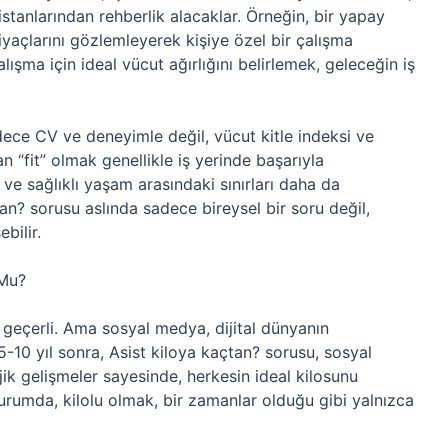
l asistanlarından rehberlik alacaklar. Örneğin, bir yapay
tiyaçlarını gözlemleyerek kişiye özel bir çalışma
lışma için ideal vücut ağırlığını belirlemek, geleceğin iş
dece CV ve deneyimle değil, vücut kitle indeksi ve
 an “fit” olmak genellikle iş yerinde başarıyla
ji ve sağlıklı yaşam arasındaki sınırları daha da
çtan? sorusu aslında sadece bireysel bir soru değil,
bilir.
 Mu?
 geçerli. Ama sosyal medya, dijital dünyanın
. 5-10 yıl sonra, Asist kiloya kaçtan? sorusu, sosyal
ik gelişmeler sayesinde, herkesin ideal kilosunu
durumda, kilolu olmak, bir zamanlar olduğu gibi yalnızca