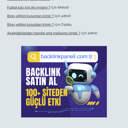
Futbol kaç kişi ile oynanır ?
için
Melodi
Birey eğitim kurumları kimin ?
için
admin
Birey eğitim kurumları kimin ?
için
Dadaş
Aşağıdakilerden hangisi orta mallarına örnek ?
için
admin