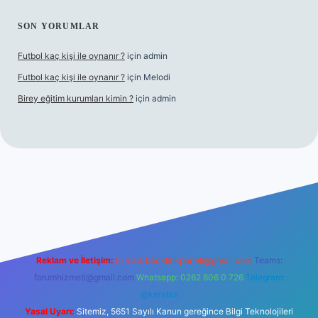
SON YORUMLAR
Futbol kaç kişi ile oynanır ?
için
admin
Futbol kaç kişi ile oynanır ?
için
Melodi
Birey eğitim kurumları kimin ?
için
admin
iriş
Reklam ve İletişim:
E-mail:
backlinkpaneli@gmail.com
Teams:
forumhizmeti@gmail.com
Whatsapp: 0262 606 0 726
Telegram:
@karabul
Yasal Uyarı:
Sitemiz, 5651 Sayılı Kanun gereğince Bilgi Teknolojileri