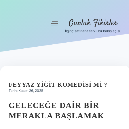
Günlük Fikirler
menüyü
aç
İlginç satırlarla farklı bir bakış açısı.
Anasayfa
Gizlilik Politikası
Yasal Uyarı
Hakkımızda
FEYYAZ YIĞIT KOMEDISI MI ?
Tarih: Kasım 26, 2025
GELECEĞE DAIR BIR
MERAKLA BAŞLAMAK