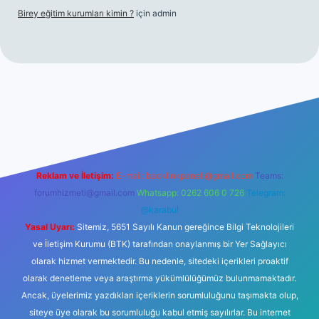
Birey eğitim kurumları kimin ?
için
admin
iriş
Reklam ve İletişim:
E-mail:
backlinkpaneli@gmail.com
Teams:
forumhizmeti@gmail.com
Whatsapp: 0262 606 0 726
Telegram:
@karabul
Yasal Uyarı:
Sitemiz, 5651 Sayılı Kanun gereğince Bilgi Teknolojileri
ve İletişim Kurumu (BTK) tarafından onaylanmış bir Yer Sağlayıcı
olarak hizmet vermektedir. Bu nedenle, sitedeki içerikleri proaktif
olarak denetleme veya araştırma yükümlülüğümüz bulunmamaktadır.
Ancak, üyelerimiz yazdıkları içeriklerin sorumluluğunu taşımakta olup,
siteye üye olarak bu sorumluluğu kabul etmiş sayılırlar. Bu internet