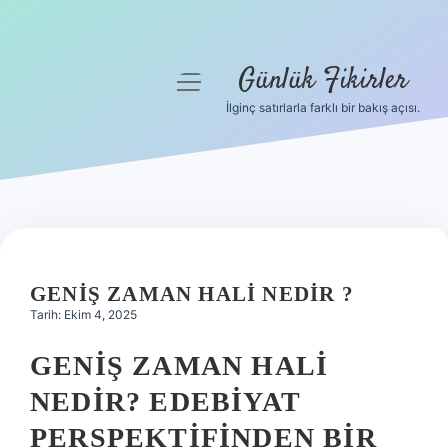
Günlük Fikirler
menüyü
aç
İlginç satırlarla farklı bir bakış açısı.
Anasayfa
Gizlilik Politikası
Yasal Uyarı
Hakkımızda
GENIŞ ZAMAN HALI NEDIR ?
Tarih: Ekim 4, 2025
GENIŞ ZAMAN HALI
NEDIR? EDEBIYAT
PERSPEKTIFINDEN BIR