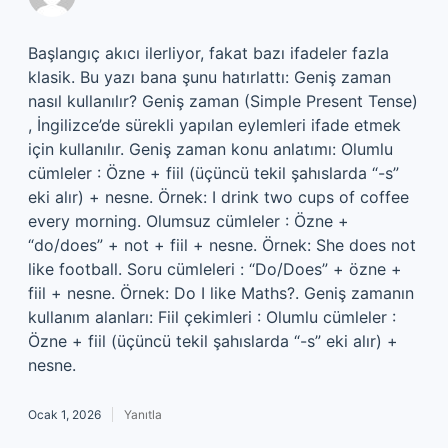
Başlangıç akıcı ilerliyor, fakat bazı ifadeler fazla
klasik. Bu yazı bana şunu hatırlattı: Geniş zaman
nasıl kullanılır? Geniş zaman (Simple Present Tense)
, İngilizce’de sürekli yapılan eylemleri ifade etmek
için kullanılır. Geniş zaman konu anlatımı: Olumlu
cümleler : Özne + fiil (üçüncü tekil şahıslarda “-s”
eki alır) + nesne. Örnek: I drink two cups of coffee
every morning. Olumsuz cümleler : Özne +
“do/does” + not + fiil + nesne. Örnek: She does not
like football. Soru cümleleri : “Do/Does” + özne +
fiil + nesne. Örnek: Do I like Maths?. Geniş zamanın
kullanım alanları: Fiil çekimleri : Olumlu cümleler :
Özne + fiil (üçüncü tekil şahıslarda “-s” eki alır) +
nesne.
Ocak 1, 2026
Yanıtla