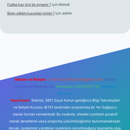
Futbol kaç kişi ile oynanır ?
için
Melodi
Birey eğitim kurumları kimin ?
için
admin
riş
Reklam ve İletişim:
E-mail:
backlinkpaneli@gmail.com
Teams:
forumhizmeti@gmail.com
Whatsapp: 0262 606 0 726
Telegram:
@karabul
Yasal Uyarı:
Sitemiz, 5651 Sayılı Kanun gereğince Bilgi Teknolojileri
ve İletişim Kurumu (BTK) tarafından onaylanmış bir Yer Sağlayıcı
olarak hizmet vermektedir. Bu nedenle, sitedeki içerikleri proaktif
olarak denetleme veya araştırma yükümlülüğümüz bulunmamaktadır.
Ancak, üyelerimiz yazdıkları içeriklerin sorumluluğunu taşımakta olup,