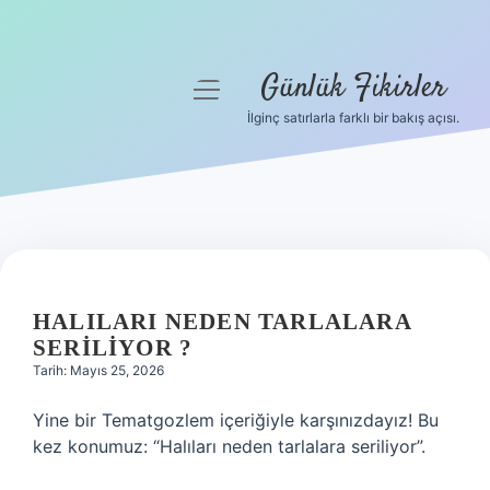
Günlük Fikirler
menüyü
aç
İlginç satırlarla farklı bir bakış açısı.
Anasayfa
Gizlilik Politikası
Yasal Uyarı
Hakkımızda
HALILARI NEDEN TARLALARA
SERILIYOR ?
Tarih: Mayıs 25, 2026
Yine bir Tematgozlem içeriğiyle karşınızdayız! Bu
kez konumuz: “Halıları neden tarlalara seriliyor”.