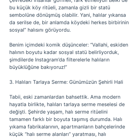
çevredeki insanlar görmeli, fark etmeliydi! Belki de
bu küçük köy ritüeli, zamanla gizli bir statü
sembolüne dönüşmüş olabilir. Yani, halılar yıkansa
da serilse de, bir anlamda köydeki herkes birbirinin
sosyal” halısını görüyordu.
Benim içimdeki komik düşünceler: “Vallahi, eskiden
halının boyutu kadar sosyal statü belirliyorduk,
şimdilerde Instagram’da filterelerle halıların
büyüklüğüne bakıyoruz!”
3. Halıları Tarlaya Serme: Günümüzün Şehirli Hali
Tabii, eski zamanlardan bahsettik. Ama modern
hayatla birlikte, halıları tarlaya serme meselesi de
değişti. Şehirde yaşam, halı serme ritüelini
tamamen farklı bir boyuta taşımış durumda. Halı
yıkama fabrikalarının, apartmanların bahçelerinde
küçük “halı serme alanları” yaratması, halı