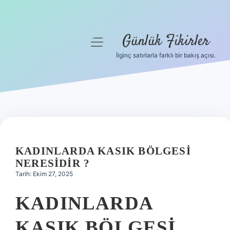
Günlük Fikirler
menüyü
aç
İlginç satırlarla farklı bir bakış açısı.
Anasayfa
Gizlilik Politikası
Yasal Uyarı
Hakkımızda
KADINLARDA KASIK BÖLGESI
NERESIDIR ?
Tarih: Ekim 27, 2025
KADINLARDA
KASIK BÖLGESI