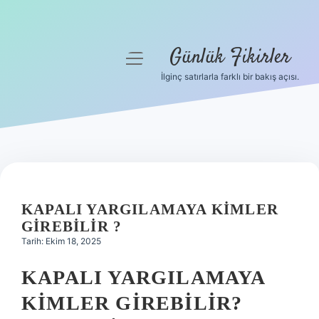
Günlük Fikirler
menüyü
aç
İlginç satırlarla farklı bir bakış açısı.
Anasayfa
Gizlilik Politikası
Yasal Uyarı
Hakkımızda
KAPALI YARGILAMAYA KIMLER
GIREBILIR ?
Tarih: Ekim 18, 2025
KAPALI YARGILAMAYA
KIMLER GIREBILIR?