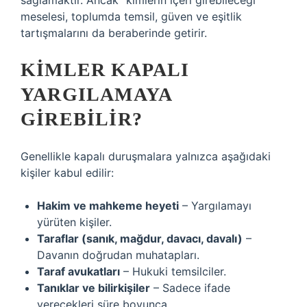
sağlamaktır. Ancak “kimlerin içeri girebileceği”
meselesi, toplumda temsil, güven ve eşitlik
tartışmalarını da beraberinde getirir.
KIMLER KAPALI
YARGILAMAYA
GIREBILIR?
Genellikle kapalı duruşmalara yalnızca aşağıdaki
kişiler kabul edilir:
Hakim ve mahkeme heyeti
– Yargılamayı
yürüten kişiler.
Taraflar (sanık, mağdur, davacı, davalı)
–
Davanın doğrudan muhatapları.
Taraf avukatları
– Hukuki temsilciler.
Tanıklar ve bilirkişiler
– Sadece ifade
verecekleri süre boyunca.