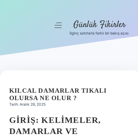
Günlük Fikirler
menüyü
aç
İlginç satırlarla farklı bir bakış açısı.
Anasayfa
Gizlilik Politikası
Yasal Uyarı
Hakkımızda
KILCAL DAMARLAR TIKALI
OLURSA NE OLUR ?
Tarih: Aralık 28, 2025
GIRIŞ: KELIMELER,
DAMARLAR VE