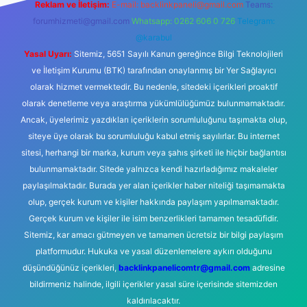
Reklam ve İletişim:
E-mail:
backlinkpaneli@gmail.com
Teams:
forumhizmeti@gmail.com
Whatsapp: 0262 606 0 726
Telegram:
@karabul
Yasal Uyarı:
Sitemiz, 5651 Sayılı Kanun gereğince Bilgi Teknolojileri
ve İletişim Kurumu (BTK) tarafından onaylanmış bir Yer Sağlayıcı
olarak hizmet vermektedir. Bu nedenle, sitedeki içerikleri proaktif
olarak denetleme veya araştırma yükümlülüğümüz bulunmamaktadır.
Ancak, üyelerimiz yazdıkları içeriklerin sorumluluğunu taşımakta olup,
siteye üye olarak bu sorumluluğu kabul etmiş sayılırlar. Bu internet
sitesi, herhangi bir marka, kurum veya şahıs şirketi ile hiçbir bağlantısı
bulunmamaktadır. Sitede yalnızca kendi hazırladığımız makaleler
paylaşılmaktadır. Burada yer alan içerikler haber niteliği taşımamakta
olup, gerçek kurum ve kişiler hakkında paylaşım yapılmamaktadır.
Gerçek kurum ve kişiler ile isim benzerlikleri tamamen tesadüfidir.
Sitemiz, kar amacı gütmeyen ve tamamen ücretsiz bir bilgi paylaşım
platformudur. Hukuka ve yasal düzenlemelere aykırı olduğunu
düşündüğünüz içerikleri,
backlinkpanelicomtr@gmail.com
adresine
bildirmeniz halinde, ilgili içerikler yasal süre içerisinde sitemizden
kaldırılacaktır.