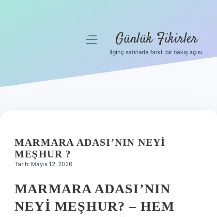
Günlük Fikirler
menüyü
aç
İlginç satırlarla farklı bir bakış açısı.
Anasayfa
Gizlilik Politikası
Yasal Uyarı
Hakkımızda
MARMARA ADASI’NIN NEYI
MEŞHUR ?
Tarih: Mayıs 12, 2026
MARMARA ADASI’NIN
NEYI MEŞHUR? – HEM