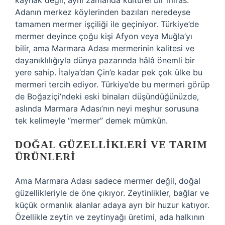
kaynak değil, aynı zamanda kültürel bir miras.
Adanın merkez köylerinden bazıları neredeyse
tamamen mermer işçiliği ile geçiniyor. Türkiye’de
mermer deyince çoğu kişi Afyon veya Muğla’yı
bilir, ama Marmara Adası mermerinin kalitesi ve
dayanıklılığıyla dünya pazarında hâlâ önemli bir
yere sahip. İtalya’dan Çin’e kadar pek çok ülke bu
mermeri tercih ediyor. Türkiye’de bu mermeri görüp
de Boğaziçi’ndeki eski binaları düşündüğünüzde,
aslında Marmara Adası’nın neyi meşhur sorusuna
tek kelimeyle “mermer” demek mümkün.
DOĞAL GÜZELLIKLERI VE TARIM
ÜRÜNLERI
Ama Marmara Adası sadece mermer değil, doğal
güzellikleriyle de öne çıkıyor. Zeytinlikler, bağlar ve
küçük ormanlık alanlar adaya ayrı bir huzur katıyor.
Özellikle zeytin ve zeytinyağı üretimi, ada halkının