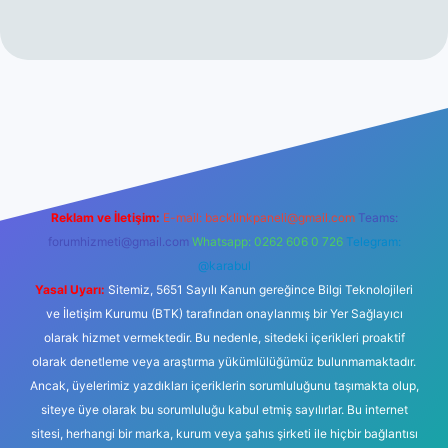
iriş
Reklam ve İletişim:
E-mail:
backlinkpaneli@gmail.com
Teams:
forumhizmeti@gmail.com
Whatsapp: 0262 606 0 726
Telegram:
@karabul
Yasal Uyarı:
Sitemiz, 5651 Sayılı Kanun gereğince Bilgi Teknolojileri
ve İletişim Kurumu (BTK) tarafından onaylanmış bir Yer Sağlayıcı
olarak hizmet vermektedir. Bu nedenle, sitedeki içerikleri proaktif
olarak denetleme veya araştırma yükümlülüğümüz bulunmamaktadır.
Ancak, üyelerimiz yazdıkları içeriklerin sorumluluğunu taşımakta olup,
siteye üye olarak bu sorumluluğu kabul etmiş sayılırlar. Bu internet
sitesi, herhangi bir marka, kurum veya şahıs şirketi ile hiçbir bağlantısı