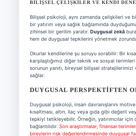
BILIŞSEL ÇELIŞKILER VE KENDI DEN
Bilişsel psikoloji, aynı zamanda çelişkileri ve b
bir yatırım veya sağlık bağlamında duyduğum
zihinsel bir gerilim yaratır.
Duygusal zekâ
bura
hem de duygusal tepkilerini yönetmek zorunda
Okurlar kendilerine şu soruyu sorabilir: Bir kı
karşılaştığımız diğer teknik ve sosyal terimler
sorunun yanıtı, bireysel bilişsel stratejilerim
sağlar.
DUYGUSAL PERSPEKTIFTEN O
Duygusal psikoloji, insan davranışlarını motive
kısaltması, altın, ilaç veya gıda gibi değerli ve
tepkiyi tetikleyebilir. Örneğin, yatırımcılar iç
bağlantılıdır.
Son araştırmalar, finansal terimler
bireylerin risk değerlendirmesinde duygusal fak