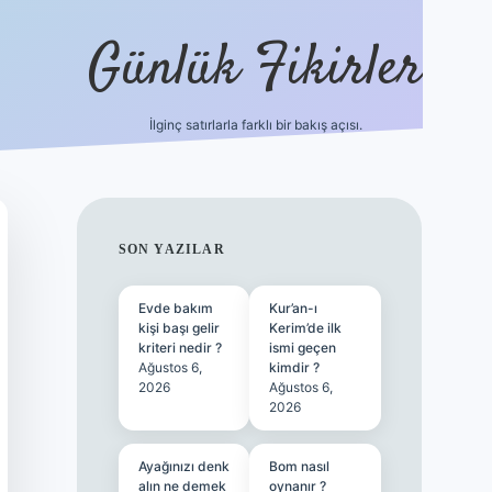
Günlük Fikirler
İlginç satırlarla farklı bir bakış açısı.
betci giriş
SIDEBAR
SON YAZILAR
Evde bakım
Kur’an-ı
kişi başı gelir
Kerim’de ilk
kriteri nedir ?
ismi geçen
Ağustos 6,
kimdir ?
2026
Ağustos 6,
2026
Ayağınızı denk
Bom nasıl
alın ne demek
oynanır ?