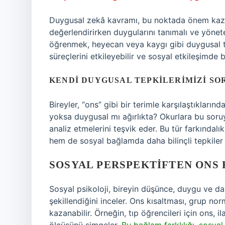
Duygusal zekâ kavramı, bu noktada önem kazanır
değerlendirirken duygularını tanımalı ve yöneteb
öğrenmek, heyecan veya kaygı gibi duygusal tep
süreçlerini etkileyebilir ve sosyal etkileşimde b
KENDI DUYGUSAL TEPKILERIMIZI S
Bireyler, “ons” gibi bir terimle karşılaştıkları
yoksa duygusal mı ağırlıkta? Okurlara bu soruy
analiz etmelerini teşvik eder. Bu tür farkındalı
hem de sosyal bağlamda daha bilinçli tepkiler 
SOSYAL PERSPEKTIFTEN ONS 
Sosyal psikoloji, bireyin düşünce, duygu ve dav
şekillendiğini inceler. Ons kısaltması, grup no
kazanabilir. Örneğin, tıp öğrencileri için ons, 