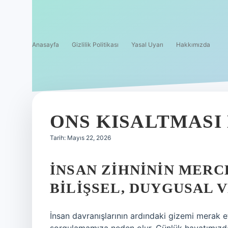
Anasayfa
Gizlilik Politikası
Yasal Uyarı
Hakkımızda
ONS KISALTMASI 
Tarih: Mayıs 22, 2026
İNSAN ZIHNININ MERC
BILIŞSEL, DUYGUSAL 
İnsan davranışlarının ardındaki gizemi merak 