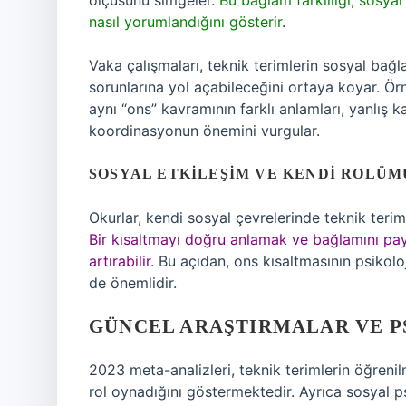
ölçüsünü simgeler.
Bu bağlam farklılığı, sosyal
nasıl yorumlandığını gösterir
.
Vaka çalışmaları, teknik terimlerin sosyal bağl
sorunlarına yol açabileceğini ortaya koyar. Örn
aynı “ons” kavramının farklı anlamları, yanlış ka
koordinasyonun önemini vurgular.
SOSYAL ETKILEŞIM VE KENDI ROLÜM
Okurlar, kendi sosyal çevrelerinde teknik teriml
Bir kısaltmayı doğru anlamak ve bağlamını payl
artırabilir
. Bu açıdan, ons kısaltmasının psikolo
de önemlidir.
GÜNCEL ARAŞTIRMALAR VE P
2023 meta-analizleri, teknik terimlerin öğreni
rol oynadığını göstermektedir. Ayrıca sosyal ps