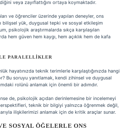
dirdiğini veya zayıflattığını ortaya koymaktadır.
nları ve öğrenciler üzerinde yapılan deneyler, ons
 bilişsel yük, duygusal tepki ve sosyal etkileşim
um, psikolojik araştırmalarda sıkça karşılaşılan
amlarda hem güven hem kaygı, hem açıklık hem de kafa
ZLE PARALELLIKLER
lük hayatınızda teknik terimlerle karşılaştığınızda hangi
yor? Bu soruyu yanıtlamak, kendi zihinsel ve duygusal
daki rolünü anlamak için önemli bir adımdır.
ünse de, psikolojik açıdan derinlemesine bir incelemeyi
erspektifleri, teknik bir bilgiyi yalnızca öğrenmek değil,
yla ilişkilerimizi anlamak için de kritik araçlar sunar.
 VE SOSYAL ÖĞELERLE ONS