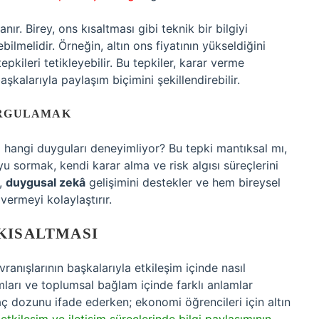
. Birey, ons kısaltması gibi teknik bir bilgiyi
ilmelidir. Örneğin, altın ons fiyatının yükseldiğini
kileri tetikleyebilir. Bu tepkiler, karar verme
aşkalarıyla paylaşım biçimini şekillendirebilir.
ORGULAMAK
nda hangi duyguları deneyimliyor? Bu tepki mantıksal mı,
u sormak, kendi karar alma ve risk algısı süreçlerini
k,
duygusal zekâ
gelişimini destekler ve hem bireysel
vermeyi kolaylaştırır.
KISALTMASI
ranışlarının başkalarıyla etkileşim içinde nasıl
rmları ve toplumsal bağlam içinde farklı anlamlar
ilaç dozunu ifade ederken; ekonomi öğrencileri için altın