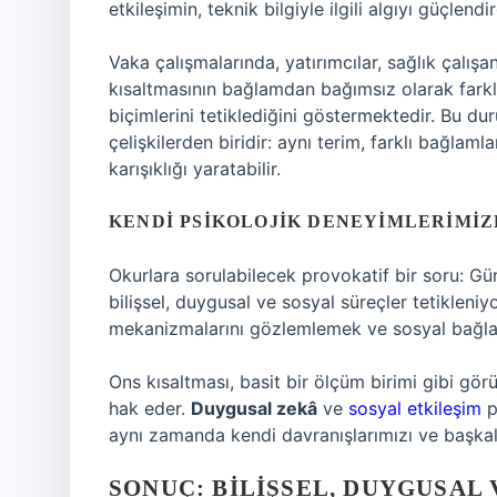
etkileşimin, teknik bilgiyle ilgili algıyı güçlen
Vaka çalışmalarında, yatırımcılar, sağlık çalışa
kısaltmasının bağlamdan bağımsız olarak farklı
biçimlerini tetiklediğini göstermektedir. Bu dur
çelişkilerden biridir: aynı terim, farklı bağl
karışıklığı yaratabilir.
KENDI PSIKOLOJIK DENEYIMLERIMI
Okurlara sorulabilecek provokatif bir soru: Gün
bilişsel, duygusal ve sosyal süreçler tetikleni
mekanizmalarını gözlemlemek ve sosyal bağlam
Ons kısaltması, basit bir ölçüm birimi gibi gör
hak eder.
Duygusal zekâ
ve
sosyal etkileşim
p
aynı zamanda kendi davranışlarımızı ve başkaları
SONUÇ: BILIŞSEL, DUYGUSAL