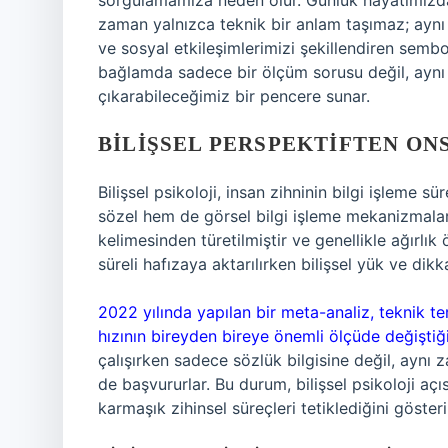
sorgulamamıza neden olur. Günlük hayatımızda
zaman yalnızca teknik bir anlam taşımaz; aynı 
ve sosyal etkileşimlerimizi şekillendiren sembol
bağlamda sadece bir ölçüm sorusu değil, aynı 
çıkarabileceğimiz bir pencere sunar.
BILIŞSEL PERSPEKTIFTEN ON
Bilişsel psikoloji, insan zihninin bilgi işleme s
sözel hem de görsel bilgi işleme mekanizmaları
kelimesinden türetilmiştir ve genellikle ağırlık 
süreli hafızaya aktarılırken bilişsel yük ve di
2022 yılında yapılan bir meta-analiz, teknik teri
hızının bireyden bireye önemli ölçüde değiştiğ
çalışırken sadece sözlük bilgisine değil, ayn
de başvururlar. Bu durum, bilişsel psikoloji açı
karmaşık zihinsel süreçleri tetiklediğini gösteri