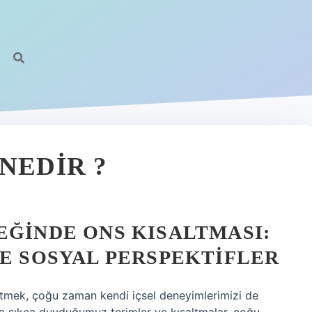
NEDIR ?
EĞINDE ONS KISALTMASI:
VE SOSYAL PERSPEKTIFLER
etmek, çoğu zaman kendi içsel deneyimlerimizi de