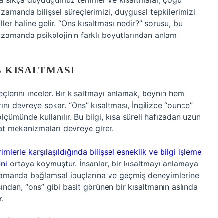
 sıkça duyduğumuz terimler ve kısaltmalar, çoğu
zamanda bilişsel süreçlerimizi, duygusal tepkilerimizi
ler haline gelir. “Ons kısaltması nedir?” sorusu, bu
zamanda psikolojinin farklı boyutlarından anlam
S KISALTMASI
üreçlerini inceler. Bir kısaltmayı anlamak, beynin hem
nı devreye sokar. “Ons” kısaltması, İngilizce “ounce”
ölçümünde kullanılır. Bu bilgi, kısa süreli hafızadan uzun
kkat mekanizmaları devreye girer.
mlerle karşılaşıldığında bilişsel esneklik ve bilgi işleme
ini
ortaya koymuştur. İnsanlar, bir kısaltmayı anlamaya
ı zamanda bağlamsal ipuçlarına ve geçmiş deneyimlerine
sından, “ons” gibi basit görünen bir kısaltmanın aslında
r.