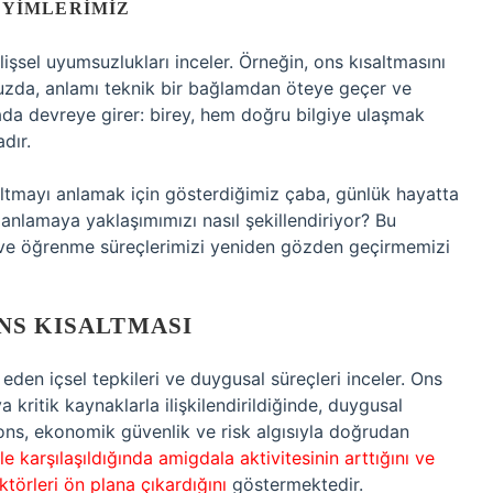
EYIMLERIMIZ
ilişsel uyumsuzlukları inceler. Örneğin, ons kısaltmasını
uzda, anlamı teknik bir bağlamdan öteye geçer ve
da devreye girer: birey, hem doğru bilgiye ulaşmak
dır.
saltmayı anlamak için gösterdiğimiz çaba, günlük hayatta
i anlamaya yaklaşımımızı nasıl şekillendiriyor? Bu
izi ve öğrenme süreçlerimizi yeniden gözden geçirmemizi
NS KISALTMASI
 eden içsel tepkileri ve duygusal süreçleri inceler. Ons
ya kritik kaynaklarla ilişkilendirildiğinde, duygusal
in ons, ekonomik güvenlik ve risk algısıyla doğrudan
le karşılaşıldığında amigdala aktivitesinin arttığını ve
törleri ön plana çıkardığını
göstermektedir.