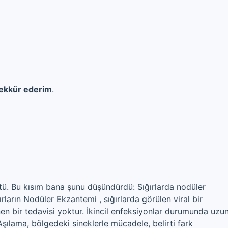
ekkür ederim
.
üktü. Bu kısım bana şunu düşündürdü: Sığırlarda nodüler
ların Nodüler Ekzantemi , sığırlarda görülen viral bir
Bilinen bir tedavisi yoktur. İkincil enfeksiyonlar durumunda uzu
Aşılama, bölgedeki sineklerle mücadele, belirti fark