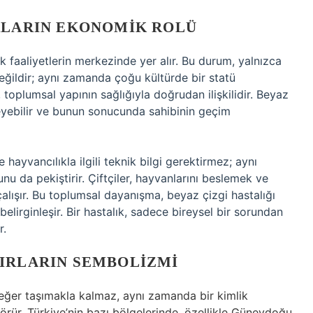
IRLARIN EKONOMIK ROLÜ
ik faaliyetlerin merkezinde yer alır. Bu durum, yalnızca
değildir; aynı zamanda çoğu kültürde bir statü
, toplumsal yapının sağlığıyla doğrudan ilişkilidir. Beyaz
ileyebilir ve bunun sonucunda sahibinin geçim
 hayvancılıkla ilgili teknik bilgi gerektirmez; aynı
u da pekiştirir. Çiftçiler, hayvanlarını beslemek ve
çalışır. Bu toplumsal dayanışma, beyaz çizgi hastalığı
elirginleşir. Bir hastalık, sadece bireysel bir sorundan
r.
ĞIRLARIN SEMBOLIZMI
eğer taşımakla kalmaz, aynı zamanda bir kimlik
görür. Türkiye’nin bazı bölgelerinde, özellikle Güneydoğu