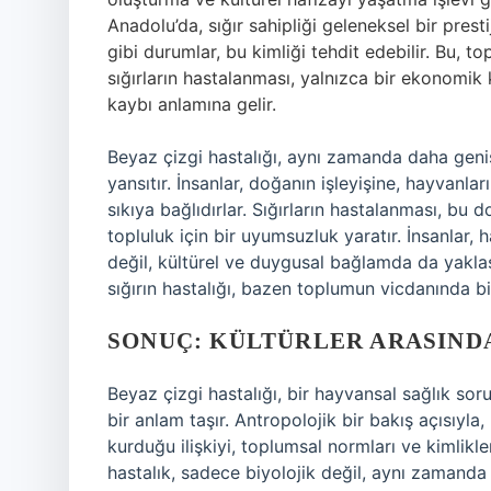
Anadolu’da, sığır sahipliği geleneksel bir presti
gibi durumlar, bu kimliği tehdit edebilir. Bu, to
sığırların hastalanması, yalnızca bir ekonomik
kaybı anlamına gelir.
Beyaz çizgi hastalığı, aynı zamanda daha geniş 
yansıtır. İnsanlar, doğanın işleyişine, hayvanla
sıkıya bağlıdırlar. Sığırların hastalanması, bu d
topluluk için bir uyumsuzluk yaratır. İnsanlar, 
değil, kültürel ve duygusal bağlamda da yaklaşır
sığırın hastalığı, bazen toplumun vicdanında bir
SONUÇ: KÜLTÜRLER ARASIND
Beyaz çizgi hastalığı, bir hayvansal sağlık so
bir anlam taşır. Antropolojik bir bakış açısıyl
kurduğu ilişkiyi, toplumsal normları ve kimlikleri
hastalık, sadece biyolojik değil, aynı zamanda k