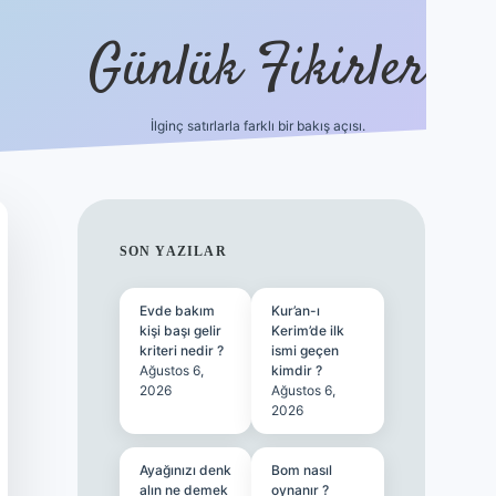
Günlük Fikirler
İlginç satırlarla farklı bir bakış açısı.
betci giriş
SIDEBAR
SON YAZILAR
Evde bakım
Kur’an-ı
kişi başı gelir
Kerim’de ilk
kriteri nedir ?
ismi geçen
Ağustos 6,
kimdir ?
2026
Ağustos 6,
2026
Ayağınızı denk
Bom nasıl
alın ne demek
oynanır ?