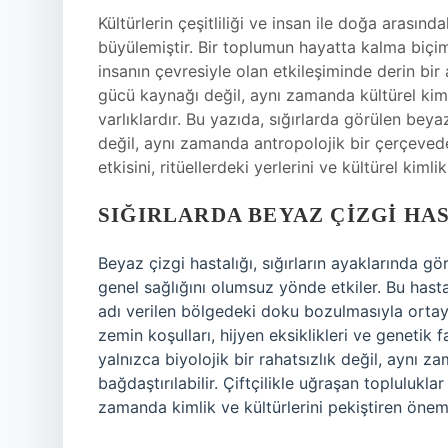
Kültürlerin çeşitliliği ve insan ile doğa arasın
büyülemiştir. Bir toplumun hayatta kalma biçim
insanın çevresiyle olan etkileşiminde derin bir
gücü kaynağı değil, aynı zamanda kültürel kimli
varlıklardır. Bu yazıda, sığırlarda görülen beya
değil, aynı zamanda antropolojik bir çerçevede
etkisini, ritüellerdeki yerlerini ve kültürel kiml
SIĞIRLARDA BEYAZ ÇIZGI HAS
Beyaz çizgi hastalığı, sığırların ayaklarında gör
genel sağlığını olumsuz yönde etkiler. Bu hastal
adı verilen bölgedeki doku bozulmasıyla ortaya 
zemin koşulları, hijyen eksiklikleri ve genetik 
yalnızca biyolojik bir rahatsızlık değil, aynı z
bağdaştırılabilir. Çiftçilikle uğraşan toplulukla
zamanda kimlik ve kültürlerini pekiştiren öneml