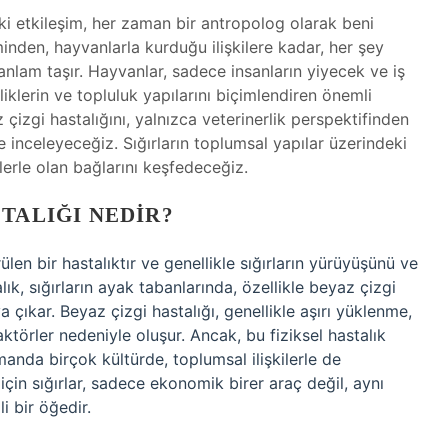
daki etkileşim, her zaman bir antropolog olarak beni
inden, hayvanlarla kurduğu ilişkilere kadar, her şey
 anlam taşır. Hayvanlar, sadece insanların yiyecek ve iş
klerin ve topluluk yapılarını biçimlendiren önemli
z çizgi hastalığını, yalnızca veterinerlik perspektifinden
 inceleyeceğiz. Sığırların toplumsal yapılar üzerindeki
iklerle olan bağlarını keşfedeceğiz.
TALIĞI NEDIR?
ülen bir hastalıktır ve genellikle sığırların yürüyüşünü ve
ık, sığırların ayak tabanlarında, özellikle beyaz çizgi
çıkar. Beyaz çizgi hastalığı, genellikle aşırı yüklenme,
faktörler nedeniyle oluşur. Ancak, bu fiziksel hastalık
amanda birçok kültürde, toplumsal ilişkilerle de
r için sığırlar, sadece ekonomik birer araç değil, aynı
i bir öğedir.