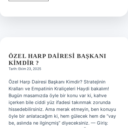
internet
çekmiyor
ne
yapmalıyım
?
ÖZEL HARP DAIRESI BAŞKANI
KIMDIR ?
Tarih: Ekim 23, 2025
Özel Harp Dairesi Başkanı Kimdir? Stratejinin
Kralları ve Empatinin Kraliçeleri Haydi bakalım!
Bugün masamızda öyle bir konu var ki, kahve
içerken bile ciddi yüz ifadesi takınmak zorunda
hissedebilirsiniz. Ama merak etmeyin, ben konuyu
öyle bir anlatacağım ki, hem gülecek hem de “vay
be, aslında ne ilginçmiş” diyeceksiniz. — Giriş: