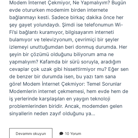
Modem İnternet Çekmiyor, Ne Yapmalıyım? Bugün
evde otururken modemim birden internete
bağlanmayı kesti. Sadece birkaç dakika önce her
şey gayet yolundaydı. Şimdi ise telefonumun Wi-
Fi’si bağlantı kuramıyor, bilgisayarım interneti
bulamıyor ve televizyonum, çevrimiçi bir şeyler
izlemeyi unuttuğumdan beri donmuş durumda. Her
şeyin bir çözümü olduğunu biliyorum ama ne
yapmalıyım? Kafamda bir sürü soruyla, aradığım
cevaplar çok uzak gibi hissettirmiyor mu? Eğer sen
de benzer bir durumda isen, bu yazı tam sana
göre! Modem İnternet Çekmiyor: Temel Sorunlar
Modemlerin internet çekmemesi, hem evde hem de
iş yerlerinde karşılaşılan en yaygın teknoloji
problemlerinden biridir. Ancak, modemden gelen
sinyallerin neden zayıf olduğunu ya…
Modem
Devamını okuyun
10 Yorum