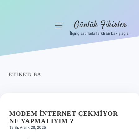
Günlük Fikirler
menüyü
aç
İlginç satırlarla farklı bir bakış açısı.
Anasayfa
Gizlilik Politikası
Yasal Uyarı
ETIKET:
BA
Hakkımızda
MODEM INTERNET ÇEKMIYOR
NE YAPMALIYIM ?
Tarih: Aralık 28, 2025