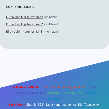
SON YORUMLAR
Futbol kaç kişi ile oynanır ?
için
admin
Futbol kaç kişi ile oynanır ?
için
Melodi
Birey eğitim kurumları kimin ?
için
admin
ş
Reklam ve İletişim:
E-mail:
backlinkpaneli@gmail.com
Teams:
forumhizmeti@gmail.com
Whatsapp: 0262 606 0 726
Telegram:
@karabul
Yasal Uyarı:
Sitemiz, 5651 Sayılı Kanun gereğince Bilgi Teknolojileri