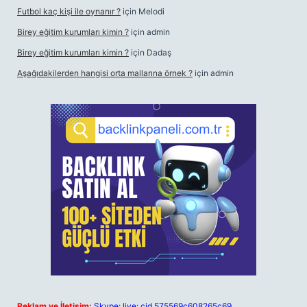
Futbol kaç kişi ile oynanır ?
için
Melodi
Birey eğitim kurumları kimin ?
için
admin
Birey eğitim kurumları kimin ?
için
Dadaş
Aşağıdakilerden hangisi orta mallarına örnek ?
için
admin
Reklam ve İletişim:
Skype: live:.cid.575569c608265c69