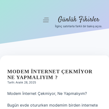
Günlük Fikirler
menüyü
aç
İlginç satırlarla farklı bir bakış açısı.
Anasayfa
Gizlilik Politikası
Yasal Uyarı
Hakkımızda
MODEM INTERNET ÇEKMIYOR
NE YAPMALIYIM ?
Tarih: Aralık 28, 2025
Modem İnternet Çekmiyor, Ne Yapmalıyım?
Bugün evde otururken modemim birden internete