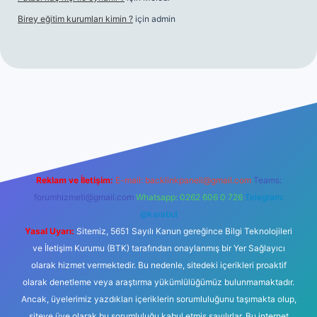
Birey eğitim kurumları kimin ?
için
admin
giriş
Reklam ve İletişim:
E-mail:
backlinkpaneli@gmail.com
Teams:
forumhizmeti@gmail.com
Whatsapp: 0262 606 0 726
Telegram:
@karabul
Yasal Uyarı:
Sitemiz, 5651 Sayılı Kanun gereğince Bilgi Teknolojileri
ve İletişim Kurumu (BTK) tarafından onaylanmış bir Yer Sağlayıcı
olarak hizmet vermektedir. Bu nedenle, sitedeki içerikleri proaktif
olarak denetleme veya araştırma yükümlülüğümüz bulunmamaktadır.
Ancak, üyelerimiz yazdıkları içeriklerin sorumluluğunu taşımakta olup,
siteye üye olarak bu sorumluluğu kabul etmiş sayılırlar. Bu internet