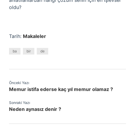
anlatılanlardan hangi çözüm senin için en işlevsel
oldu?
Tarih:
Makaleler
ba
bir
de
Önceki Yazı
Memur istifa ederse kaç yıl memur olamaz ?
Sonraki Yazı
Neden aynasız denir ?