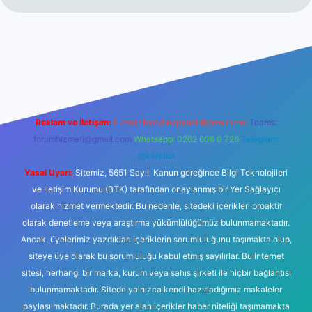
iş
Reklam ve İletişim:
E-mail:
backlinkpaneli@gmail.com
Teams:
forumhizmeti@gmail.com
Whatsapp: 0262 606 0 726
Telegram:
@karabul
Yasal Uyarı:
Sitemiz, 5651 Sayılı Kanun gereğince Bilgi Teknolojileri
ve İletişim Kurumu (BTK) tarafından onaylanmış bir Yer Sağlayıcı
olarak hizmet vermektedir. Bu nedenle, sitedeki içerikleri proaktif
olarak denetleme veya araştırma yükümlülüğümüz bulunmamaktadır.
Ancak, üyelerimiz yazdıkları içeriklerin sorumluluğunu taşımakta olup,
siteye üye olarak bu sorumluluğu kabul etmiş sayılırlar. Bu internet
sitesi, herhangi bir marka, kurum veya şahıs şirketi ile hiçbir bağlantısı
bulunmamaktadır. Sitede yalnızca kendi hazırladığımız makaleler
paylaşılmaktadır. Burada yer alan içerikler haber niteliği taşımamakta