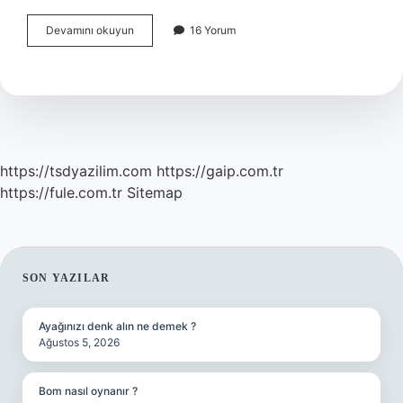
Karayemiş
Devamını okuyun
16 Yorum
hangi
illerde
yetişir
?
https://tsdyazilim.com
https://gaip.com.tr
https://fule.com.tr
Sitemap
SIDEBAR
SON YAZILAR
Ayağınızı denk alın ne demek ?
Ağustos 5, 2026
Bom nasıl oynanır ?