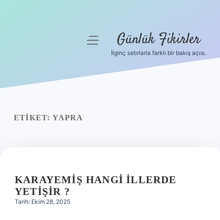
Günlük Fikirler
menüyü
aç
İlginç satırlarla farklı bir bakış açısı.
Anasayfa
Gizlilik Politikası
Yasal Uyarı
ETIKET:
YAPRA
Hakkımızda
KARAYEMIŞ HANGI ILLERDE
YETIŞIR ?
Tarih: Ekim 28, 2025