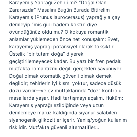
Karayemiş Yaprağı Zehirli mi? “Doğal Olan
Zararsızdır” Masalını Bugün Burada Bitirelim
Karayemiş (Prunus laurocerasus) yaprağıyla çay
demleyip “mis gibi badem koktu” diye
övündüğünüz oldu mu? O kokuya romantik
anlamlar yüklemeden önce net konuşalım: Evet,
karayemiş yaprağı potansiyel olarak toksiktir.
Üstelik “bir tutam doğa” diyerek
geçiştirilemeyecek kadar. Bu yazı bir fren pedalı:
mutfakta romantizmi değil, gerçekleri savunuyor.
Doğal olmak otomatik güvenli olmak demek
değildir; zehirlerin iyi kısmı yoktur, sadece düşük
dozu vardır—ve ev mutfaklarında “doz” kontrolü
masallarda yaşar. Hadi tartışmayı açalım. Hüküm:
Karayemiş yaprağı ezildiğinde veya uzun
demlemeye maruz kaldığında siyanür salabilen
siyanogenik glikozitler içerir. Yanlış/yoğun kullanım
risklidir. Mutfakta güvenli alternatifler…