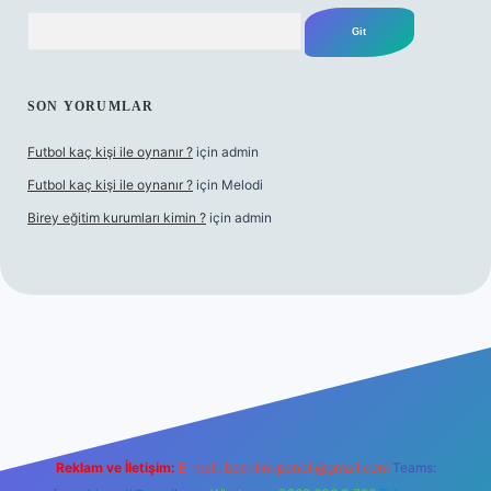
Arama
SON YORUMLAR
Futbol kaç kişi ile oynanır ?
için
admin
Futbol kaç kişi ile oynanır ?
için
Melodi
Birey eğitim kurumları kimin ?
için
admin
betci giriş
Reklam ve İletişim:
E-mail:
backlinkpaneli@gmail.com
Teams: