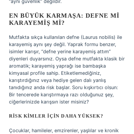
“aynı güvenlik” değildir.
EN BÜYÜK KARMAŞA: DEFNE MI
KARAYEMIŞ MI?
Mutfakta sıkça kullanılan defne (Laurus nobilis) ile
karayemiş aynı şey değil. Yaprak formu benzer,
isimler karışır, “defne yerine karayemiş attım”
diyenleri duyarsınız. Oysa defne mutfakta klasik bir
aromatik; karayemiş yaprağı ise bambaşka
kimyasal profile sahip. Etiketlemediğiniz,
karıştırdığınız veya hediye gelen dalı yanlış
tanıdığınız anda risk başlar. Soru kışkırtıcı olsun:
Bir tencerede karıştırmaya razı olduğunuz şey,
ciğerlerinizde karışsın ister misiniz?
RISK KIMLER İÇIN DAHA YÜKSEK?
Çocuklar, hamileler, emzirenler, yaşlılar ve kronik