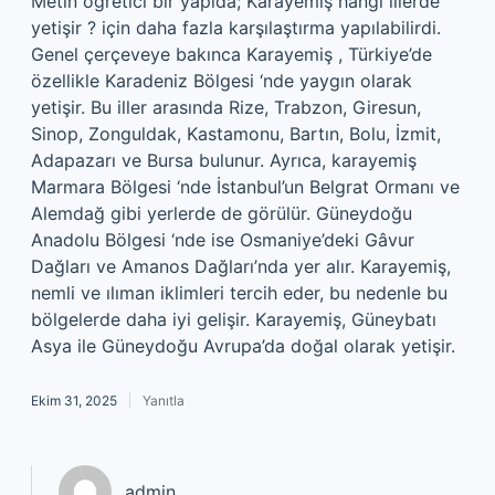
Metin öğretici bir yapıda; Karayemiş hangi illerde
yetişir ? için daha fazla karşılaştırma yapılabilirdi.
Genel çerçeveye bakınca Karayemiş , Türkiye’de
özellikle Karadeniz Bölgesi ‘nde yaygın olarak
yetişir. Bu iller arasında Rize, Trabzon, Giresun,
Sinop, Zonguldak, Kastamonu, Bartın, Bolu, İzmit,
Adapazarı ve Bursa bulunur. Ayrıca, karayemiş
Marmara Bölgesi ‘nde İstanbul’un Belgrat Ormanı ve
Alemdağ gibi yerlerde de görülür. Güneydoğu
Anadolu Bölgesi ‘nde ise Osmaniye’deki Gâvur
Dağları ve Amanos Dağları’nda yer alır. Karayemiş,
nemli ve ılıman iklimleri tercih eder, bu nedenle bu
bölgelerde daha iyi gelişir. Karayemiş, Güneybatı
Asya ile Güneydoğu Avrupa’da doğal olarak yetişir.
Ekim 31, 2025
Yanıtla
admin