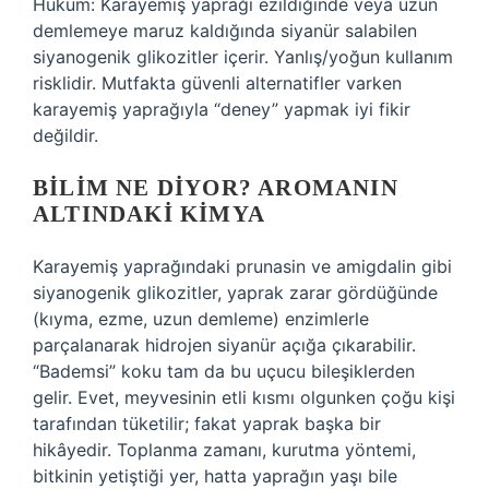
Hüküm: Karayemiş yaprağı ezildiğinde veya uzun
demlemeye maruz kaldığında siyanür salabilen
siyanogenik glikozitler içerir. Yanlış/yoğun kullanım
risklidir. Mutfakta güvenli alternatifler varken
karayemiş yaprağıyla “deney” yapmak iyi fikir
değildir.
BILIM NE DIYOR? AROMANIN
ALTINDAKI KIMYA
Karayemiş yaprağındaki prunasin ve amigdalin gibi
siyanogenik glikozitler, yaprak zarar gördüğünde
(kıyma, ezme, uzun demleme) enzimlerle
parçalanarak hidrojen siyanür açığa çıkarabilir.
“Bademsi” koku tam da bu uçucu bileşiklerden
gelir. Evet, meyvesinin etli kısmı olgunken çoğu kişi
tarafından tüketilir; fakat yaprak başka bir
hikâyedir. Toplanma zamanı, kurutma yöntemi,
bitkinin yetiştiği yer, hatta yaprağın yaşı bile