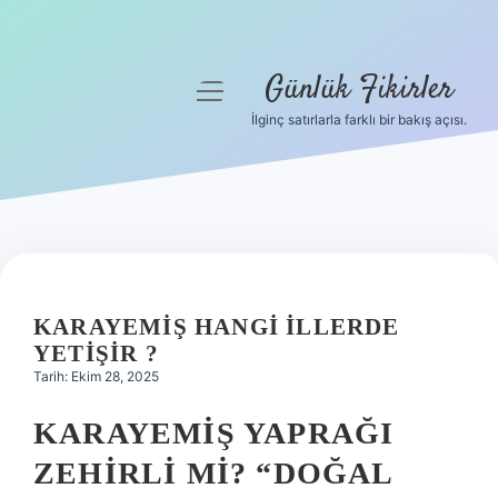
Günlük Fikirler
menüyü
aç
İlginç satırlarla farklı bir bakış açısı.
Anasayfa
Gizlilik Politikası
Yasal Uyarı
Hakkımızda
KARAYEMIŞ HANGI ILLERDE
YETIŞIR ?
Tarih: Ekim 28, 2025
KARAYEMIŞ YAPRAĞI
ZEHIRLI MI? “DOĞAL