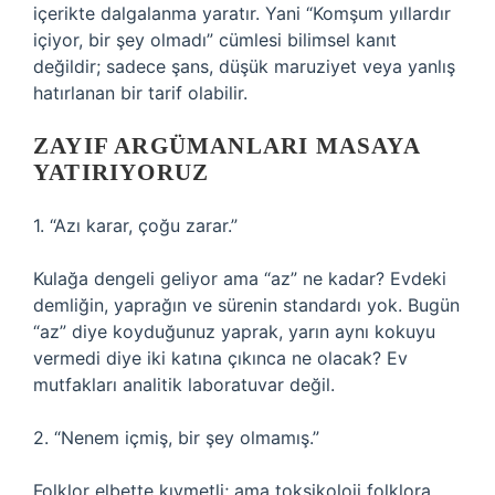
içerikte dalgalanma yaratır. Yani “Komşum yıllardır
içiyor, bir şey olmadı” cümlesi bilimsel kanıt
değildir; sadece şans, düşük maruziyet veya yanlış
hatırlanan bir tarif olabilir.
ZAYIF ARGÜMANLARI MASAYA
YATIRIYORUZ
1. “Azı karar, çoğu zarar.”
Kulağa dengeli geliyor ama “az” ne kadar? Evdeki
demliğin, yaprağın ve sürenin standardı yok. Bugün
“az” diye koyduğunuz yaprak, yarın aynı kokuyu
vermedi diye iki katına çıkınca ne olacak? Ev
mutfakları analitik laboratuvar değil.
2. “Nenem içmiş, bir şey olmamış.”
Folklor elbette kıymetli; ama toksikoloji folklora