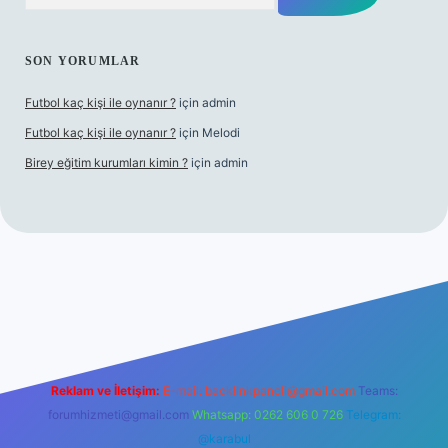
SON YORUMLAR
Futbol kaç kişi ile oynanır ?
için
admin
Futbol kaç kişi ile oynanır ?
için
Melodi
Birey eğitim kurumları kimin ?
için
admin
iriş
Reklam ve İletişim:
E-mail:
backlinkpaneli@gmail.com
Teams:
forumhizmeti@gmail.com
Whatsapp: 0262 606 0 726
Telegram:
@karabul